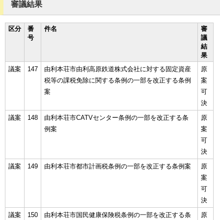
審議結果
区分
番
件名
審
号
議
結
果
議案
147
由利本荘市由利高原鉄道株式会社に対する固定資産
原
税等の課税免除に関する条例の一部を改正する条例
案
案
可
決
議案
148
由利本荘市CATVセンター条例の一部を改正する条
原
例案
案
可
決
議案
149
由利本荘市都市計画税条例の一部を改正する条例案
原
案
可
決
議案
150
由利本荘市国民健康保険税条例の一部を改正する条
原