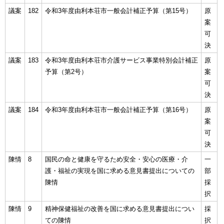
議案
182
令和3年度由利本荘市一般会計補正予算（第15号）
原
案
可
決
議案
183
令和3年度由利本荘市介護サービス事業特別会計補正
原
予算（第2号）
案
可
決
議案
184
令和3年度由利本荘市一般会計補正予算（第16号）
原
案
可
決
陳情
8
国民の命と健康を守るため安全・安心の医療・介
一
護・福祉の実現を国に求める意見書提出についての
部
陳情
採
択
陳情
9
精神保健福祉の改善を国に求める意見書提出につい
採
ての陳情
択