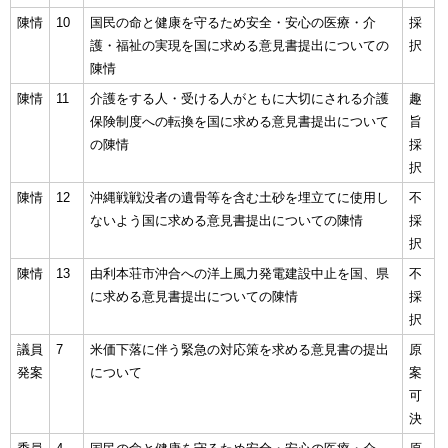
陳情
10
国民の命と健康を守るため安全・安心の医療・介
採
護・福祉の実現を国に求める意見書提出についての
択
陳情
陳情
11
介護をする人・受ける人がともに大切にされる介護
趣
保険制度への転換を国に求める意見書提出について
旨
の陳情
採
択
陳情
12
沖縄戦戦没者の遺骨等を含む土砂を埋立てに使用し
不
ないよう国に求める意見書提出についての陳情
採
択
陳情
13
由利本荘市沖合への洋上風力発電建設中止を国、県
不
に求める意見書提出についての陳情
採
択
議員
7
米価下落に伴う緊急の対応策を求める意見書の提出
原
発案
について
案
可
決