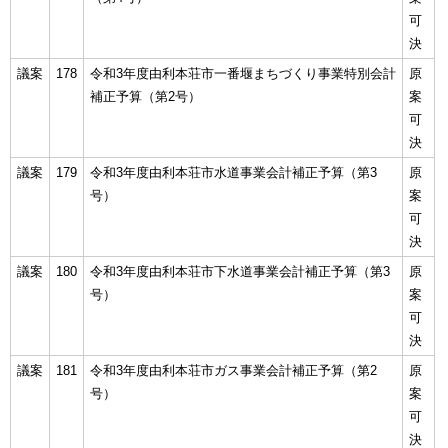
可
決
議案
178
令和3年度由利本荘市一番堰まちづくり事業特別会計
原
補正予算（第2号）
案
可
決
議案
179
令和3年度由利本荘市水道事業会計補正予算（第3
原
号）
案
可
決
議案
180
令和3年度由利本荘市下水道事業会計補正予算（第3
原
号）
案
可
決
議案
181
令和3年度由利本荘市ガス事業会計補正予算（第2
原
号）
案
可
決