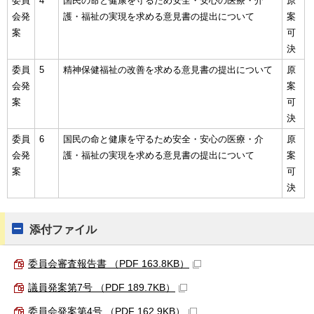
委員
4
国民の命と健康を守るため安全・安心の医療・介
原
会発
護・福祉の実現を求める意見書の提出について
案
案
可
決
委員
5
精神保健福祉の改善を求める意見書の提出について
原
会発
案
案
可
決
委員
6
国民の命と健康を守るため安全・安心の医療・介
原
会発
護・福祉の実現を求める意見書の提出について
案
案
可
決
添付ファイル
委員会審査報告書 （PDF 163.8KB）
議員発案第7号 （PDF 189.7KB）
委員会発案第4号 （PDF 162.9KB）