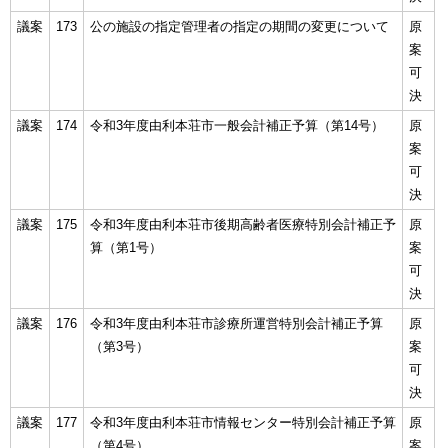
議案
173
公の施設の指定管理者の指定の期間の変更について
原
案
可
決
議案
174
令和3年度由利本荘市一般会計補正予算（第14号）
原
案
可
決
議案
175
令和3年度由利本荘市後期高齢者医療特別会計補正予
原
算（第1号）
案
可
決
議案
176
令和3年度由利本荘市診療所運営特別会計補正予算
原
（第3号）
案
可
決
議案
177
令和3年度由利本荘市情報センター特別会計補正予算
原
（第4号）
案