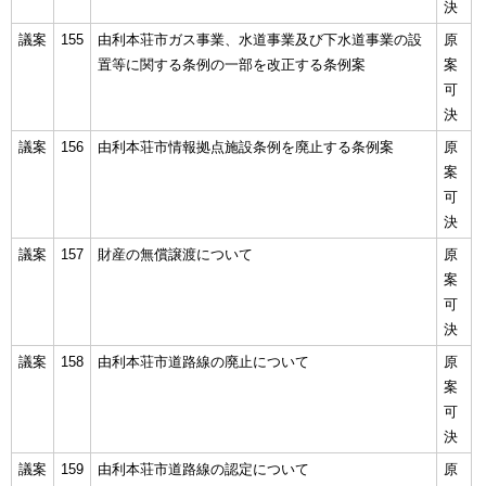
決
議案
155
由利本荘市ガス事業、水道事業及び下水道事業の設
原
置等に関する条例の一部を改正する条例案
案
可
決
議案
156
由利本荘市情報拠点施設条例を廃止する条例案
原
案
可
決
議案
157
財産の無償譲渡について
原
案
可
決
議案
158
由利本荘市道路線の廃止について
原
案
可
決
議案
159
由利本荘市道路線の認定について
原