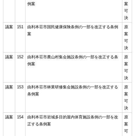
例案
案
可
決
議案
151
由利本荘市国民健康保険条例の一部を改正する条例
原
案
案
可
決
議案
152
由利本荘市農山村集会施設条例の一部を改正する条
原
例案
案
可
決
議案
153
由利本荘市林業研修集会施設条例の一部を改正する
原
条例案
案
可
決
議案
154
由利本荘市岩城多目的屋内体育施設条例の一部を改
原
正する条例案
案
可