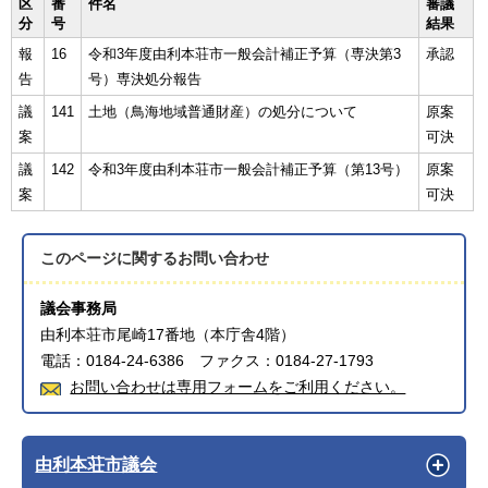
区
番
件名
審議
分
号
結果
報
16
令和3年度由利本荘市一般会計補正予算（専決第3
承認
告
号）専決処分報告
議
141
土地（鳥海地域普通財産）の処分について
原案
案
可決
議
142
令和3年度由利本荘市一般会計補正予算（第13号）
原案
案
可決
このページに関する
お問い合わせ
議会事務局
由利本荘市尾崎17番地（本庁舎4階）
電話：0184-24-6386 ファクス：0184-27-1793
お問い合わせは専用フォームをご利用ください。
由利本荘市議会