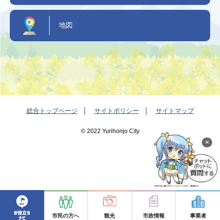
地図
総合トップページ
サイトポリシー
サイトマップ
©️ 2022 Yurihonjo City
×
市民の方へ
観光
市政情報
事業者