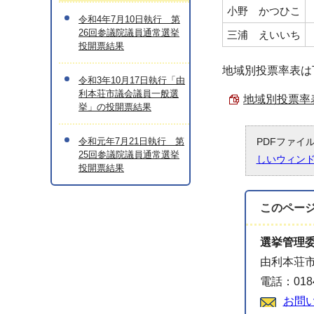
小野 かつひこ
令和4年7月10日執行 第
26回参議院議員通常選挙
三浦 えいいち
投開票結果
地域別投票率表は
令和3年10月17日執行「由
利本荘市議会議員一般選
地域別投票率表 
挙」の投開票結果
令和元年7月21日執行 第
PDFファイ
25回参議院議員通常選挙
しいウィン
投開票結果
このペー
選挙管理
由利本荘市
電話：0184
お問