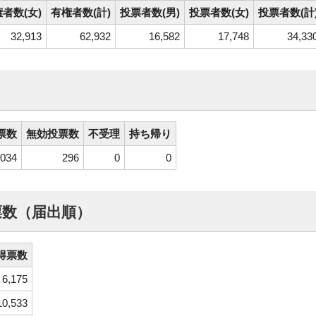
者数(女)
有権者数(計)
投票者数(男)
投票者数(女)
投票者数(計
32,913
62,932
16,582
17,748
34,33
票数
無効投票数
不受理
持ち帰り
,034
296
0
0
票数（届出順）
得票数
6,175
10,533