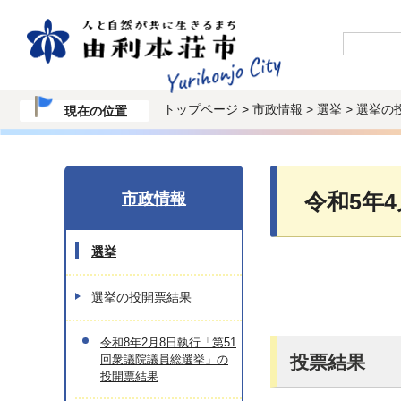
トップページ
>
市政情報
>
選挙
>
選挙の
現在の位置
市政情報
令和5年
選挙
選挙の投開票結果
令和8年2月8日執行「第51
投票結果
回衆議院議員総選挙」の
投開票結果