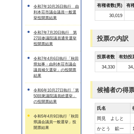
有権者数(男)
有権
令和7年10月26日執行 由
利本荘市議会議員一般選
30,019
挙投開票結果
令和7年7月20日執行 第
投票の内訳
27回参議院議員通常選挙
投開票結果
投票者数
有効投
令和7年4月6日執行「秋田
県知事・由利本荘市議会
34,330
34
議員補欠選挙」の投開票
結果
候補者の得
令和6年10月27日執行「第
50回衆議院議員総選挙」
の投開票結果
氏名
令和5年4月9日執行「秋田
岡見 よしと
県議会議員一般選挙」投
開票結果
かとう 鉱一