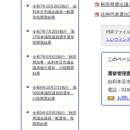
秋田県選出議員
令和7年10月26日執行 由
利本荘市議会議員一般選
比例代表選出議
挙投開票結果
令和7年7月20日執行 第
PDFファイ
27回参議院議員通常選挙
しいウィン
投開票結果
令和7年4月6日執行「秋田
このペー
県知事・由利本荘市議会
議員補欠選挙」の投開票
結果
選挙管理
由利本荘市
令和6年10月27日執行「第
電話：0184
50回衆議院議員総選挙」
お問
の投開票結果
令和5年4月9日執行「秋田
県議会議員一般選挙」投
開票結果