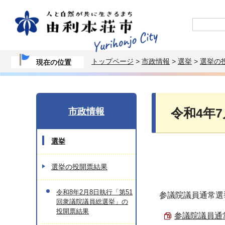
トップページ
>
市政情報
>
選挙
>
選挙の
現在の位置
市政情報
令和4年
選挙
選挙の投開票結果
令和8年2月8日執行「第51
参議院議員通常選
回衆議院議員総選挙」の
投開票結果
参議院議員通常