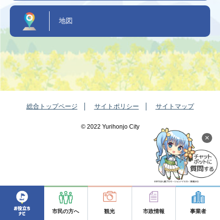
地図
総合トップページ
サイトポリシー
サイトマップ
©️ 2022 Yurihonjo City
×
市民の方へ
観光
市政情報
事業者