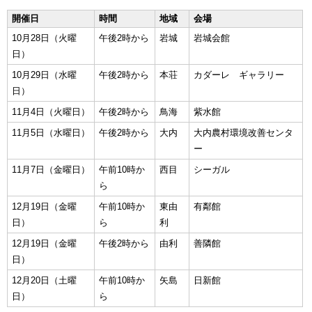
開催日
時間
地域
会場
10月28日（火曜
午後2時から
岩城
岩城会館
日）
10月29日（水曜
午後2時から
本荘
カダーレ ギャラリー
日）
11月4日（火曜日）
午後2時から
鳥海
紫水館
11月5日（水曜日）
午後2時から
大内
大内農村環境改善センタ
ー
11月7日（金曜日）
午前10時か
西目
シーガル
ら
12月19日（金曜
午前10時か
東由
有鄰館
日）
ら
利
12月19日（金曜
午後2時から
由利
善隣館
日）
12月20日（土曜
午前10時か
矢島
日新館
日）
ら