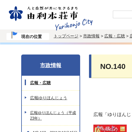
トップページ
>
市政情報
>
広報・広聴
>
現在の位置
市政情報
NO.140
広報・広聴
広報ゆりほんじょう
広報ゆりほんじょう（平成
広報「ゆりほんじ
23年）