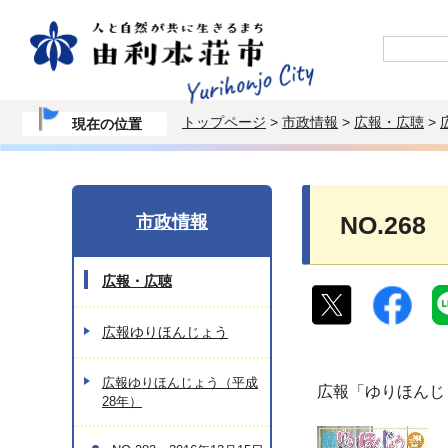
トップページ
>
市政情報
>
広報・広聴
>
現在の位置
市政情報
NO.268
広報・広聴
広報ゆりほんじょう
広報ゆりほんじょう（平成
広報「ゆりほんじ
28年）