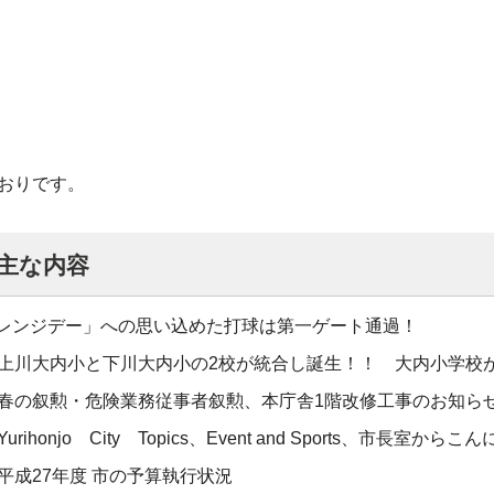
おりです。
 主な内容
レンジデー」への思い込めた打球は第一ゲート通過！
：上川大内小と下川大内小の2校が統合し誕生！！ 大内小学校
：春の叙勲・危険業務従事者叙勲、本庁舎1階改修工事のお知ら
rihonjo City Topics、Event and Sports、市長室からこ
平成27年度 市の予算執行状況