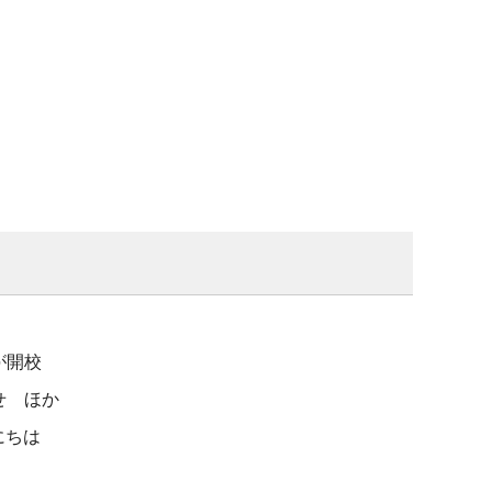
が開校
せ ほか
んにちは