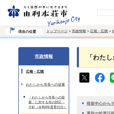
トップページ
>
市政情報
>
広報・広聴
>
現在の位置
市政情報
「わたし
広報・広聴
わたしから市長への提案
「わたしから市長への提
案」に対する市の対応・
視覚中心から
方針（令和8年度受付分）
選挙の投票証