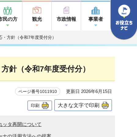
市民の方
観光
市政情報
事業者
応・方針（令和7年度受付分）
方針（令和7年度受付分）
更新日 2026年6月15日
ページ番号1011910
大きな文字で印刷
印刷
れッタ再開について
ーナの活用方法への提案