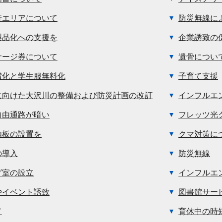
行エリアについて
防災無線に
製品化への支援を
企業誘致の
サージ券について
遺骨につい
償化と学生服無料化
子育て支援
に向けた大沢川の整備および防災計画の改訂
インフルエ
自由通路が暗い
フレッツ光
内板の設置を
クマ対策に
の導入
防災無線
グ室の設立
インフルエ
やイベント誘致
図書館サー
て
育休中の時