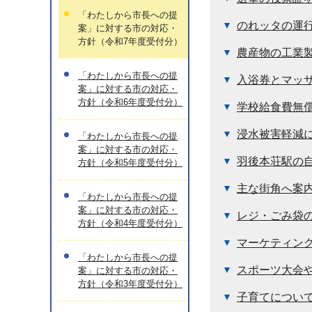
「わたしから市長への提
のれッタの運
案」に対する市の対応・
方針（令和7年度受付分）
農産物の工業
「わたしから市長への提
入浴券とマッ
案」に対する市の対応・
方針（令和6年度受付分）
学校給食費無
浸水被害軽減
「わたしから市長への提
案」に対する市の対応・
羽後本荘駅の
方針（令和5年度受付分）
主な街角へ案
「わたしから市長への提
案」に対する市の対応・
レジ・ごみ袋
方針（令和4年度受付分）
マーケティン
「わたしから市長への提
スポーツ大会
案」に対する市の対応・
方針（令和3年度受付分）
子育てについ