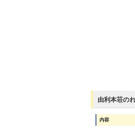
由利本荘の
内容