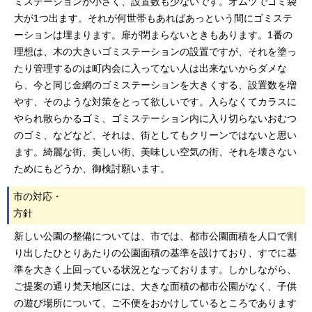
ミステーションが小さく、設置数も少ないです。オムツでゴミ袋
大が1つ出ます。それが何世帯もあればあっという間にゴミステ
ーションは埋まります。扉が閉まらないときもあります。1番の
理想は、木の大きいゴミステーションの設置ですが、それを塗っ
たり管理するのは町内会に入ってない人は出来ないからダメな
ら、今と同じ金網のゴミステーションを大きくする、設置数を増
やす、そのような対策をとって欲しいです。入らなくてカラスに
やられ散らかるゴミ、ゴミステーション内に入り切らないおむつ
のゴミ、などなど、それは、街としてもクリーンではないと思い
ます。綺麗な街、美しい街、美味しい空気の街、それを壊さない
ためにもどうか、御検討願います。
市の対応・
方針
新しい公園の整備については、市では、都市公園面積を人口で割
り出したひとりあたりの公園面積の基準を設けており、すでに基
準を大きく上回っている状況となっております。しかしながら、
ご提案の通り梵天地区には、大きな面積の都市公園がなく、子供
の遊び場所について、ご不便をおかけしているところであります