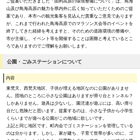
ご提案いただきました「由利高原の環境整備について」は、鳥海
山及び鳥海高原の魅力を県内外に広く知っていただくためのご提
案であり、本市への観光集客を見込んだ貴重なご意見であります
が、これまで行われた鳥海高原でのマラソン大会等のイベントを
終了してきた経緯を考えますと、そのための道路環境の整備や、
市が主催し、イベント等を開催することは困難と考えているとこ
ろでありますのでご理解をお願いします。
公園・ごみステーションについて
内容
東梵天、西梵天地区、子供が増える地区なのに公園がありませ
ん。団地のところに小さな公園はありますが滑り台とトンネル？
しかありません。遊具は少ないし、園児達が遊ぶには、高い滑り
台だし危険だと思います。提案するのは、小さな子供から小学生
くらいまでが遊べる公園がこの地域に欲しいです。
上記と同じ地区です。町内会でゴミステーションを管理している
のは分かります。しかし、家が建ち、子育て世帯が多いのに、ゴ