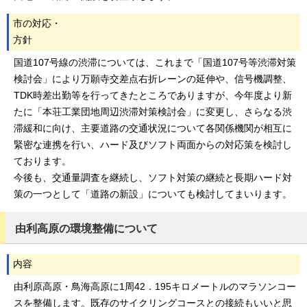
市の対応・
方針
国道107号線の渋滞については、これまで「国道107号等渋滞対策
検討会」により万願寺交差点右折レーンの延伸や、信号機調整、
TDK時差出勤等を行ってきたところでありますが、今年度より新
たに「本荘工業団地周辺渋滞対策検討会」に変更し、さらなる渋
滞緩和に向け、主要道路の交通状況について各関係機関が相互に
緊密な連携を行い、ハード及びソフト両面からの対応策を検討し
ております。
今後も、交通量調査を継続し、ソフト対策の継続と長期ハード対
策の一つとして「道路の新設」についても検討してまいります。
由利高原の環境整備について
内容
由利原高原・鳥海高原に1周42．195キロメートルのマラソンコー
スを整備します。既存のサイクリングコースとの接続もいいと思