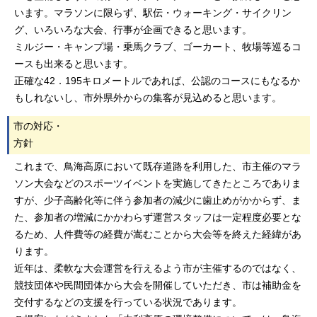
います。マラソンに限らず、駅伝・ウォーキング・サイクリン
グ、いろいろな大会、行事が企画できると思います。
ミルジー・キャンプ場・乗馬クラブ、ゴーカート、牧場等巡るコ
ースも出来ると思います。
正確な42．195キロメートルであれば、公認のコースにもなるか
もしれないし、市外県外からの集客が見込めると思います。
市の対応・
方針
これまで、鳥海高原において既存道路を利用した、市主催のマラ
ソン大会などのスポーツイベントを実施してきたところでありま
すが、少子高齢化等に伴う参加者の減少に歯止めがかからず、ま
た、参加者の増減にかかわらず運営スタッフは一定程度必要とな
るため、人件費等の経費が嵩むことから大会等を終えた経緯があ
ります。
近年は、柔軟な大会運営を行えるよう市が主催するのではなく、
競技団体や民間団体から大会を開催していただき、市は補助金を
交付するなどの支援を行っている状況であります。