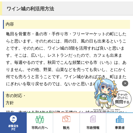
ワイン城の利活用方法
内容
亀田を骨董市・蚤の市・手作り市・フリーマーケットの町にした
らと思います。そのためには、雨の日、風の日も出来るというこ
とです。そのために、ワイン城の3階を活用すれば良いと思いま
す。そこは、広いし、レストランだったので、カフェも出来ま
す。毎週やるのです。秋田でこんな頻繁にやる市（いち）は、あ
りません。その他、野菜、山菜などを売っても良いし、とにかく
何でも売ろうと言うことです。ワイン城があればでき、町はまた
×
にぎわいを取り戻せるのでは、ないかと思います。
市の対応・
方針
現在、市では令和4年4月以降の天鷺ワイン城の利活用方法につい
て広く公募をしながら検討しております。公募の考え方といたし
ましては、施設を維持管理していくためには多額の費用を要する
市民の方へ
観光
市政情報
事業者