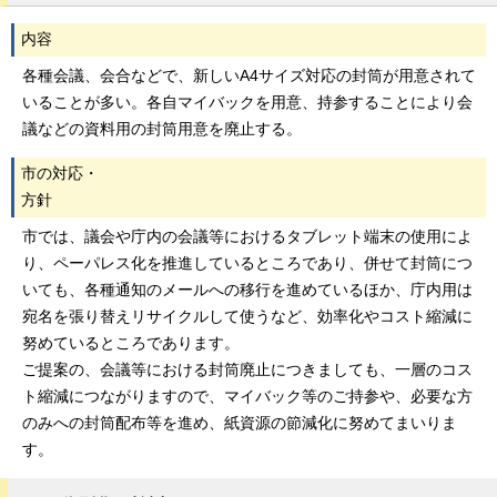
内容
各種会議、会合などで、新しいA4サイズ対応の封筒が用意されて
いることが多い。各自マイバックを用意、持参することにより会
議などの資料用の封筒用意を廃止する。
市の対応・
方針
市では、議会や庁内の会議等におけるタブレット端末の使用によ
り、ペーパレス化を推進しているところであり、併せて封筒につ
いても、各種通知のメールへの移行を進めているほか、庁内用は
宛名を張り替えリサイクルして使うなど、効率化やコスト縮減に
努めているところであります。
ご提案の、会議等における封筒廃止につきましても、一層のコス
ト縮減につながりますので、マイバック等のご持参や、必要な方
のみへの封筒配布等を進め、紙資源の節減化に努めてまいりま
す。