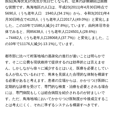
医院(鳥海伏見)の先生が先日亡くなられ、従来の診療継続は困難
な状態です。鳥海地区の人口は、平成23(2011)年4月30日時点で
5690人（うち老年人口 1940人(34.1%)）から、令和3(2021)年4
月30日時点で4120人（うち老年人口2017人(49.0%)）と変化しま
した。この10年で1580人減少(-27.8%)しています。由利本荘市全
体でみると、同85638人（うち老年人口24501人(28.6%)）
→74462人（うち老年人口28068人(37.7%)）と変化しました。こ
の10年で11176人減少(-13.1%)しています。
都市部に比べて村落地域の過疎化の進行が速いことは明らかで
す。そこに公費を現状維持で提供するのは効率的とは言えませ
ん。しかしながら徐々に減少するとはいえ、医療を必要としてい
る人が住んでいるわけで、将来を見据えた合理的な体制を構築す
る必要があると考えます。患者の立場からは、かかりつけ医師に
定期的な診察を受けて、専門的な検査・治療を必要とされる場合
には、専門病院もしくは総合病院を紹介されるのが好ましいで
す。ただ、鳥海地域においてかかりつけ医制度が今後成立するこ
とは考えにくく、それに準ずるシステムを構築すべきです。