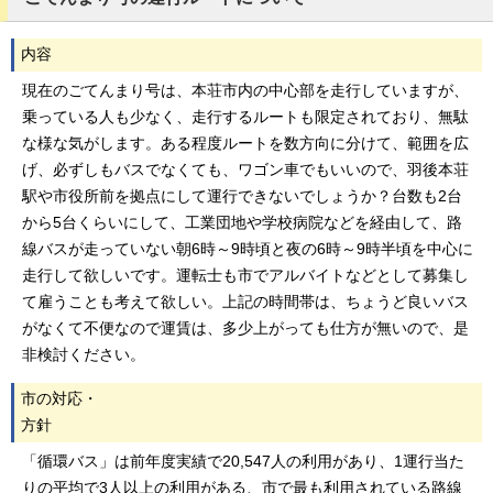
内容
現在のごてんまり号は、本荘市内の中心部を走行していますが、
乗っている人も少なく、走行するルートも限定されており、無駄
な様な気がします。ある程度ルートを数方向に分けて、範囲を広
げ、必ずしもバスでなくても、ワゴン車でもいいので、羽後本荘
駅や市役所前を拠点にして運行できないでしょうか？台数も2台
から5台くらいにして、工業団地や学校病院などを経由して、路
線バスが走っていない朝6時～9時頃と夜の6時～9時半頃を中心に
走行して欲しいです。運転士も市でアルバイトなどとして募集し
て雇うことも考えて欲しい。上記の時間帯は、ちょうど良いバス
がなくて不便なので運賃は、多少上がっても仕方が無いので、是
非検討ください。
市の対応・
方針
「循環バス」は前年度実績で20,547人の利用があり、1運行当た
りの平均で3人以上の利用がある、市で最も利用されている路線