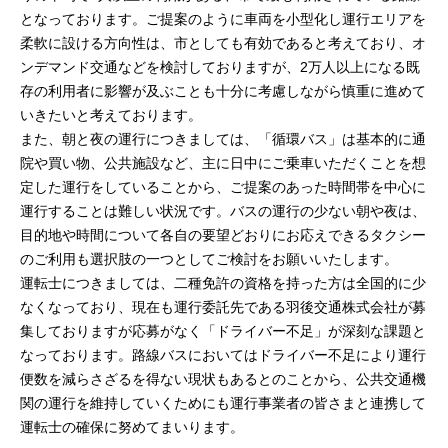
となっております。ご提案のように車両を小型化し運行エリアを
柔軟に設ける方向性は、市としても有効であると考えており、オ
ンデマンド交通などを検討しておりますが、2万人以上になる既
存の利用者に影響が及ぶことも十分に考慮しながら慎重に進めて
いきたいと考えております。
また、朝と夜の運行につきましては、「循環バス」は基本的に通
院や買い物、公共施設など、主に日中にご乗車いただくことを想
定した運行をしていることから、ご提案のあった時間帯を中心に
運行することは難しい状況です。バスの運行の少ない朝や夜は、
目的地や時間について各自の要望どおりにお応えできるタクシー
のご利用も選択肢の一つとしてご検討をお願いいたします。
運転士につきましては、二種免許の資格を持った方は全国的に少
なくなっており、現在も運行委託先である羽後交通株式会社が募
集しておりますが応募がなく「ドライバー不足」が深刻な課題と
なっております。路線バスにおいてはドライバー不足により運行
便数を減らさざるを得ない現状もあるとのことから、公共交通機
関の運行を維持していくためにも運行事業者の皆さまと連携して
運転士の確保に努めてまいります。