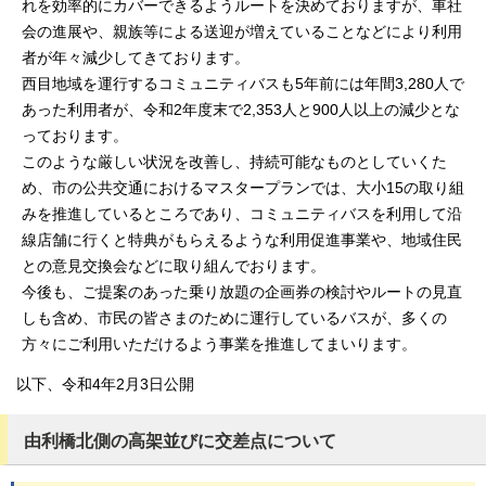
れを効率的にカバーできるようルートを決めておりますが、車社
会の進展や、親族等による送迎が増えていることなどにより利用
者が年々減少してきております。
西目地域を運行するコミュニティバスも5年前には年間3,280人で
あった利用者が、令和2年度末で2,353人と900人以上の減少とな
っております。
このような厳しい状況を改善し、持続可能なものとしていくた
め、市の公共交通におけるマスタープランでは、大小15の取り組
みを推進しているところであり、コミュニティバスを利用して沿
線店舗に行くと特典がもらえるような利用促進事業や、地域住民
との意見交換会などに取り組んでおります。
今後も、ご提案のあった乗り放題の企画券の検討やルートの見直
しも含め、市民の皆さまのために運行しているバスが、多くの
方々にご利用いただけるよう事業を推進してまいります。
以下、令和4年2月3日公開
由利橋北側の高架並びに交差点について