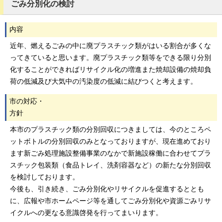
ごみ分別化の検討
内容
近年、燃えるごみの中に廃プラスチック類がはいる割合が多くな
ってきていると思います。廃プラスチック類等をできる限り分別
化することができればリサイクル化の増進また焼却設備の焼却負
荷の低減及び大気中の汚染度の低減に結びつくと考えます。
市の対応・
方針
本市のプラスチック類の分別回収につきましては、今のところペ
ットボトルの分別回収のみとなっておりますが、現在進めており
ます新ごみ処理施設整備事業のなかで新施設稼働に合わせてプラ
スチック包装類（食品トレイ、洗剤容器など）の新たな分別回収
を検討しております。
今後も、引き続き、ごみ分別化やリサイクルを促進するととも
に、広報や市ホームページ等を通してごみ分別化や資源ごみリサ
イクルへの更なる意識啓発を行ってまいります。