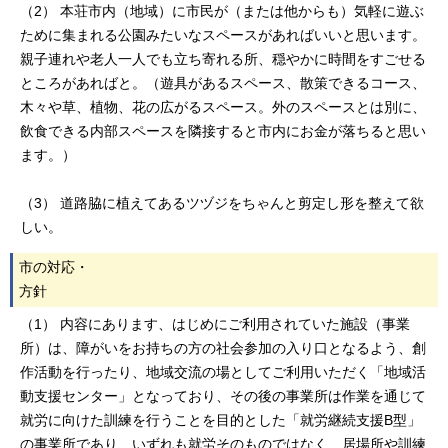
（2） 本荘市内（地域）に市民が（または他からも）気軽に遊ぶ
ために集まれる公園みたいなスペースがあればいいと思います。
親子連れや老人一人でも立ち寄れる所、穏やかに時間をすごせる
ところがあればと。（遊具があるスペース、散策できるコース、
木々や草、植物、花の広がるスペース。外のスペースとは別に、
飲食できる内部スペースを隣接すると市内にお金が落ちると思い
ます。）
（3） 道路脇に植えてあるツヅジをちゃんと剪定し形を整えて欲
しい。
市の対応・
方針
（1） 内容にあります、はじめにご利用されていた施設（事業
所）は、障がいをお持ちの方の社会参加の入り口となるよう、創
作活動を行ったり、地域交流の場としてご利用いただく「地域活
動支援センター」となっており、その後の事業所は作業を通じて
就労に向けた訓練を行うことを目的とした「就労継続支援B型」
の事業所であり、いずれも就労そのものではなく、居場所や訓練