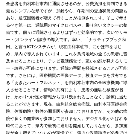
全患者を由利本荘市内に通院させるのが、公費負担を抑制できる
最もシンプルな形ですが、加齢やら、冬期間の交通状況の問題も
あり、通院困難者が増えて行くことが推測されます。そこで考え
るべき第一は、通院用のマイクロバスや、乗り合いタクシーの整
備です。個々に通院させるよりはずっと効率的です。次いでリモ
ート(オンライン)診療の導入です。幸い、「ナラティブブック秋
田」と言うICTシステムが、現在由利本荘市、にかほ市をはじ
め、県内で導入されています。これを鳥海地域の全ての患者に普
及させることにより、テレビ電話感覚で、互いの顔が見えるリモ
ート診療が可能になります。通院の手間を軽減させることが可能
です。さらには、医療機関の画像データ、検査データを共有でき
る「あきたハートフルネット」を由利本荘市内の全医療機関に導
入させることです。情報の共有により、患者の無駄な検査が省
け、かかりつけ医が情報から取り残されることなく、診療に当た
ることができます。現在、由利組合総合病院、由利本荘医師会病
院、佐藤病院と数件の開業医が参加しておりますが、その他の病
院や多くの開業医が参加しておりません。デジタル化が叫ばれる
時代にあって、県内で最初に運用を開始しておりながら、参加施
設が全く増えていないのが実情です。強力な政策誘導が必要では