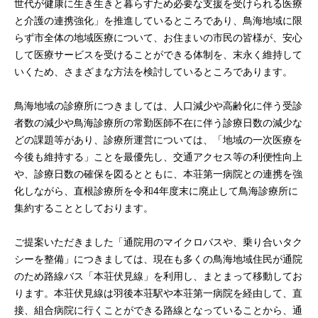
世代が健康に生き生きと暮らすため必要な支援を受けられる医療
と介護の連携強化」を推進しているところであり、鳥海地域に限
らず市全体の地域医療について、お住まいの市民の皆様が、安心
して医療サービスを受けることができる体制を、末永く維持して
いくため、さまざまな方法を検討しているところであります。
鳥海地域の診療所につきましては、人口減少や高齢化に伴う受診
者数の減少や鳥海診療所の常勤医師不在に伴う診療日数の減少な
どの課題等があり、診療所運営については、「地域の一次医療を
今後も維持する」ことを最優先し、交通アクセス等の利便性向上
や、診療日数の確保を図るとともに、本荘第一病院との連携を強
化しながら、直根診療所を令和4年度末に廃止して鳥海診療所に
集約することとしております。
ご提案いただきました「通院用のマイクロバスや、乗り合いタク
シーを整備」につきましては、現在も多くの鳥海地域住民が通院
のため路線バス「本荘伏見線」を利用し、まとまって移動してお
ります。本荘伏見線は羽後本荘駅や本荘第一病院を経由して、直
接、組合病院に行くことができる路線となっていることから、通