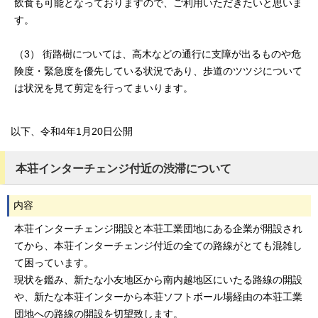
飲食も可能となっておりますので、ご利用いただきたいと思いま
す。
（3） 街路樹については、高木などの通行に支障が出るものや危
険度・緊急度を優先している状況であり、歩道のツツジについて
は状況を見て剪定を行ってまいります。
以下、令和4年1月20日公開
本荘インターチェンジ付近の渋滞について
内容
本荘インターチェンジ開設と本荘工業団地にある企業が開設され
てから、本荘インターチェンジ付近の全ての路線がとても混雑し
て困っています。
現状を鑑み、新たな小友地区から南内越地区にいたる路線の開設
や、新たな本荘インターから本荘ソフトボール場経由の本荘工業
団地への路線の開設を切望致します。