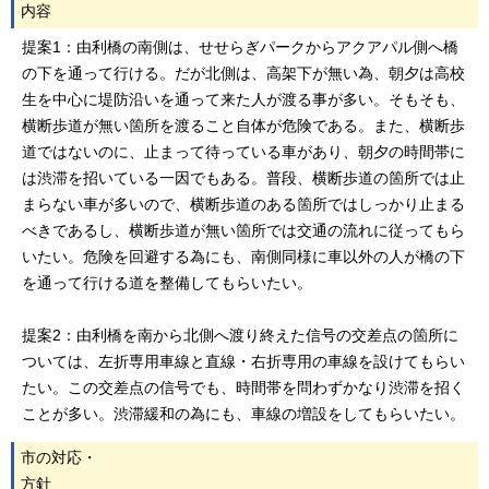
内容
提案1：由利橋の南側は、せせらぎパークからアクアパル側へ橋
の下を通って行ける。だが北側は、高架下が無い為、朝夕は高校
生を中心に堤防沿いを通って来た人が渡る事が多い。そもそも、
横断歩道が無い箇所を渡ること自体が危険である。また、横断歩
道ではないのに、止まって待っている車があり、朝夕の時間帯に
は渋滞を招いている一因でもある。普段、横断歩道の箇所では止
まらない車が多いので、横断歩道のある箇所ではしっかり止まる
べきであるし、横断歩道が無い箇所では交通の流れに従ってもら
いたい。危険を回避する為にも、南側同様に車以外の人が橋の下
を通って行ける道を整備してもらいたい。
提案2：由利橋を南から北側へ渡り終えた信号の交差点の箇所に
ついては、左折専用車線と直線・右折専用の車線を設けてもらい
たい。この交差点の信号でも、時間帯を問わずかなり渋滞を招く
ことが多い。渋滞緩和の為にも、車線の増設をしてもらいたい。
市の対応・
方針