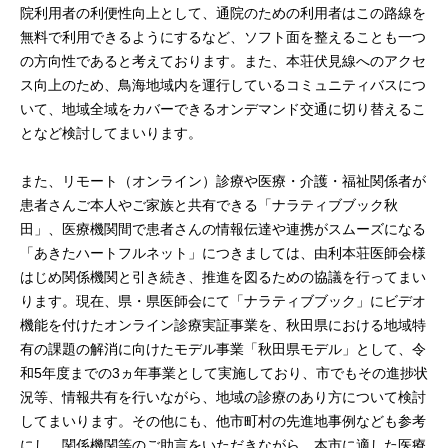
院利用者の利便性向上として、通院のための利用者はこの路線を
無料で利用できるようにするなど、ソフト面を整えることも一つ
の方向性であると考えております。また、本荘伏見線へのアクセ
ス向上のため、鳥海地域内を運行しているコミュニティバスにつ
いて、地域全域をカバーできるオンデマンド交通に切り替えるこ
となど検討してまいります。
また、リモート（オンライン）診療や医療・介護・福祉関係者が
患者さんご本人やご家族と共有できる「ナラティブブック秋
田」、医療機関間で患者さんの情報伝達や連携がスムーズになる
「あきたハートフルネット」につきましては、由利本荘医師会様
はじめ関係機関と引き続き、推進を図るための協議を行ってまい
ります。現在、県・県医師会にて「ナラティブブック」にビデオ
機能を付けたオンライン診療実証事業を、秋田県における地域特
有の課題の解消に向けたモデル事業「秋田県モデル」として、令
和5年度までの3ヵ年事業として実施しており、市でもその進捗状
況等、情報共有を行いながら、地域の診療のあり方について検討
してまいります。その他にも、他市町村の先進地事例なども参考
にし、関係機関等のご助言をいただきながら、本市に適した医療