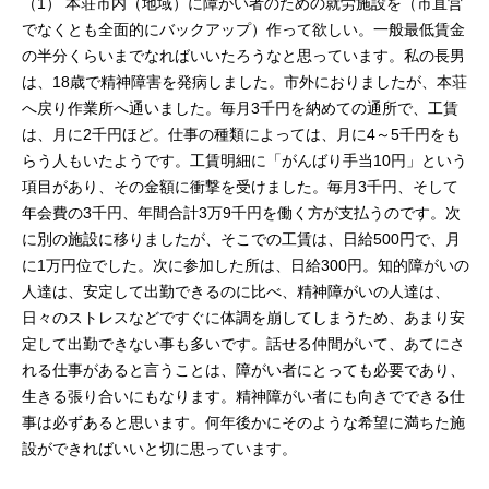
（1） 本荘市内（地域）に障がい者のための就労施設を（市直営
でなくとも全面的にバックアップ）作って欲しい。一般最低賃金
の半分くらいまでなればいいたろうなと思っています。私の長男
は、18歳で精神障害を発病しました。市外におりましたが、本荘
へ戻り作業所へ通いました。毎月3千円を納めての通所で、工賃
は、月に2千円ほど。仕事の種類によっては、月に4～5千円をも
らう人もいたようです。工賃明細に「がんばり手当10円」という
項目があり、その金額に衝撃を受けました。毎月3千円、そして
年会費の3千円、年間合計3万9千円を働く方が支払うのです。次
に別の施設に移りましたが、そこでの工賃は、日給500円で、月
に1万円位でした。次に参加した所は、日給300円。知的障がいの
人達は、安定して出勤できるのに比べ、精神障がいの人達は、
日々のストレスなどですぐに体調を崩してしまうため、あまり安
定して出勤できない事も多いです。話せる仲間がいて、あてにさ
れる仕事があると言うことは、障がい者にとっても必要であり、
生きる張り合いにもなります。精神障がい者にも向きでできる仕
事は必ずあると思います。何年後かにそのような希望に満ちた施
設ができればいいと切に思っています。