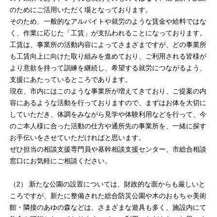
のためにご活用いただく場となっております。
そのため、一般的なアルバイトや就労のような賃金や給料ではな
く、作業に応じた「工賃」が支払われることになっております。
工賃は、事業所の活動内容によってさまざまですが、どの事業所
も工賃向上に向けた取り組みを進めており、ご利用される皆様が
より意欲を持って訓練を継続し、希望する就労につながるよう、
支援にあたっているところであります。
現在、市内にはこのような事業所が増えてきており、ご提案の内
容にあるような活動を行っておりますので、まずはお体を大切に
していただき、体調をみながら見学や体験利用などを行って、今
のご本人様に合った活動の仕方や通所先の事業所を、一緒に探す
お手伝いをさせていただければと思います。
ぜひ担当の相談支援専門員や基幹相談支援センター、市総合相談
窓口にお気軽にご相談ください。
（2） 新たな公園の設置については、財政的な面からも厳しいと
ころですが、新たに整備された総合防災公園や木のおもちゃ美術
館・隣接のあゆの森などは、さまざまな遊具も多く、施設内にて