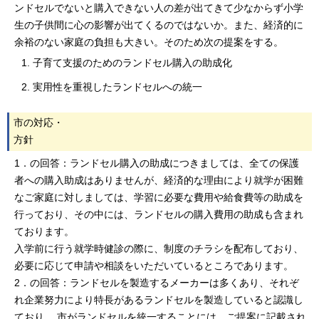
ンドセルでないと購入できない人の差が出てきて少なからず小学
生の子供間に心の影響が出てくるのではないか。また、経済的に
余裕のない家庭の負担も大きい。そのため次の提案をする。
子育て支援のためのランドセル購入の助成化
実用性を重視したランドセルへの統一
市の対応・
方針
1．の回答：ランドセル購入の助成につきましては、全ての保護
者への購入助成はありませんが、経済的な理由により就学が困難
なご家庭に対しましては、学習に必要な費用や給食費等の助成を
行っており、その中には、ランドセルの購入費用の助成も含まれ
ております。
入学前に行う就学時健診の際に、制度のチラシを配布しており、
必要に応じて申請や相談をいただいているところであります。
2．の回答：ランドセルを製造するメーカーは多くあり、それぞ
れ企業努力により特長があるランドセルを製造していると認識し
ており、 市がランドセルを統一することには、ご提案に記載され