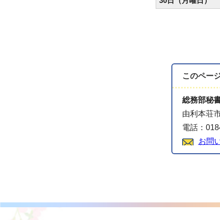
30日（月曜日）
このペー
総務部秘
由利本荘市
電話：0184
お問