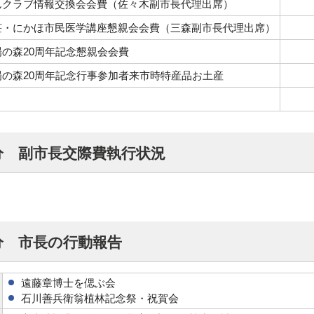
んクラブ情報交換会会費（佐々木副市長代理出席）
荘・にかほ市民医学講座懇親会会費（三森副市長代理出席）
の森20周年記念懇親会会費
場の森20周年記念行事参加者来市時特産品お土産
分 副市長交際費執行状況
分 市長の行動報告
遠藤章博士を偲ぶ会
石川善兵衛翁植林記念祭・祝賀会