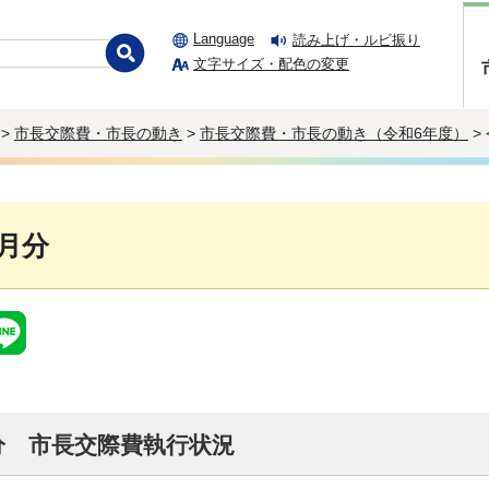
Language
読み上げ・ルビ振り
文字サイズ・配色の変更
>
市長交際費・市長の動き
>
市長交際費・市長の動き（令和6年度）
>
9月分
分 市長交際費執行状況