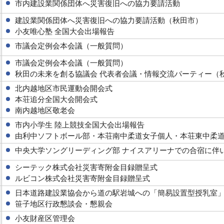
市内建設業関係団体へ災害復旧への協力要請活動
建設業関係団体へ災害復旧への協力要請活動（秋田市）
小友唯心塾 全国大会出場報告
市議会定例会本会議（一般質問）
市議会定例会本会議（一般質問）
秋田の未来を創る協議会 代表者会議・情報交流パーティー（
北内越地区市民運動会開会式
本荘追分全国大会開会式
南内越地区敬老会
市内小学生 陸上競技全国大会出場報告
由利中ソフトボール部・本荘南中柔道女子個人・本荘東中柔道
中央大学ソングリーディング部 ナイスアリーナでの合宿に伴
シーテック株式会社災害寄附金目録贈呈式
ルビコン株式会社災害寄附金目録贈呈式
日本道路建設業協会から道の駅岩城への「簡易設置型授乳室
笹子地区行政懇談会・懇親会
小友財産区管理会