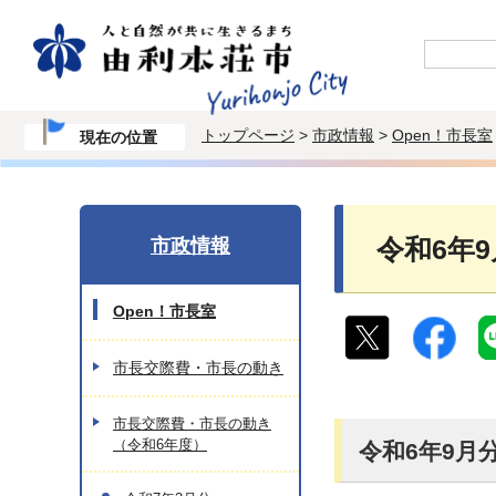
トップページ
>
市政情報
>
Open！市長室
現在の位置
市政情報
令和6年
Open！市長室
市長交際費・市長の動き
市長交際費・市長の動き
（令和6年度）
令和6年9月