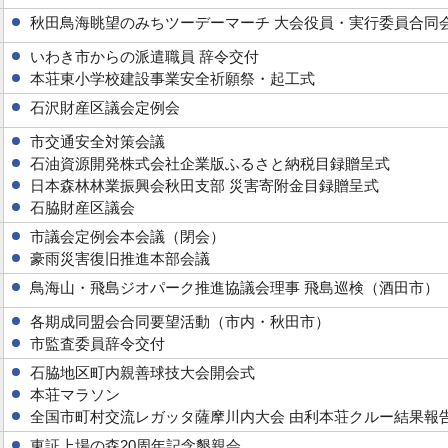
秋田鳥海眺望のみちツーデーマーチ 大会役員・実行委員合同
いわき市からの派遣職員 辞令交付
本荘東小学校建設事業安全祈願祭・起工式
石沢財産区議会定例会
市交通安全対策会議
石油資源開発株式会社企業版ふるさと納税目録贈呈式
日本森林林業振興会秋田支部 災害寄附金目録贈呈式
石脇財産区議会
市議会定例会本会議（閉会）
豪雨災害復旧推進本部会議
鳥海山・飛島ジオパーク推進協議会理事 飛島巡検（酒田市）
各期成同盟会合同要望活動（市内・秋田市）
市監査委員辞令交付
石脇地区町内親善球技大会開会式
本荘マラソン
全国市町村交流レガッタ薩摩川内大会 由利本荘クルー結果報
東証上場の森20周年記念懇親会