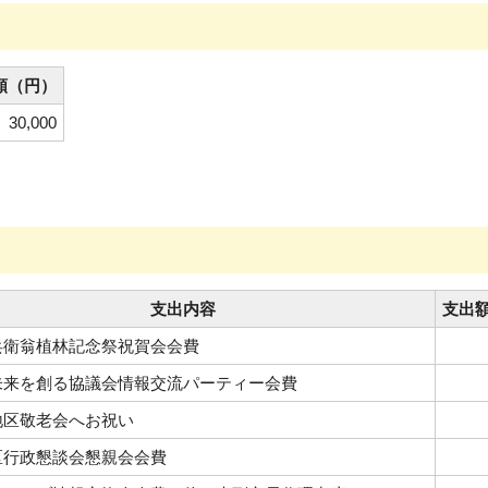
額（円）
30,000
支出内容
支出
兵衛翁植林記念祭祝賀会会費
未来を創る協議会情報交流パーティー会費
地区敬老会へお祝い
区行政懇談会懇親会会費