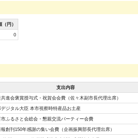
額（円）
0
支出内容
産共進会褒賞授与式・祝賀会会費（佐々木副市長代理出席）
郎デジタル大臣 本市視察時特産品お土産
荘市ふるさと会総会・懇親交流パーティー会費
新報創刊150年感謝の集い会費（企画振興部長代理出席）