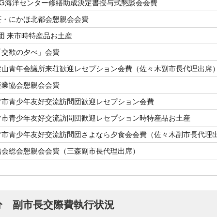
＆G海洋センター修繕助成決定書授与式懇談会会費
荘・にかほ北都会懇親会会費
団 来市時特産品お土産
「交歓の夕べ」会費
梁山青年会議所来荘歓迎レセプション会費（佐々木副市長代理出席
産業協会懇親会会費
ツ市青少年友好交流訪問団歓迎レセプション会費
ツ市青少年友好交流訪問団歓迎レセプション時特産品お土産
ツ市青少年友好交流訪問団さよなら夕食会会費（佐々木副市長代理
協会総会懇親会会費（三森副市長代理出席）
分 副市長交際費執行状況