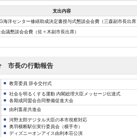
支出内容
＆G海洋センター修繕助成決定書授与式懇談会会費（三森副市長出席
長会議懇談会会費（佐々木副市長出席）
分 市長の行動報告
教育委員 辞令交付式
社会を明るくする運動 内閣総理大臣メッセージ伝達式
各期成同盟会合同整備促進大会
由利畜産共進会
河野太郎デジタル大臣の本市視察対応
奥羽横断駅伝実行委員会（横手市）
ディズニーオンアイス由利本荘公演