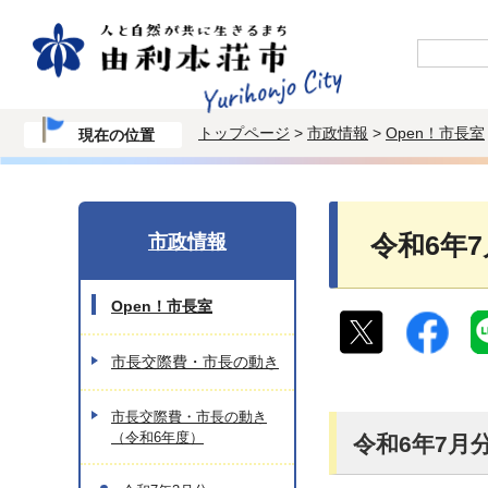
トップページ
>
市政情報
>
Open！市長室
現在の位置
市政情報
令和6年
Open！市長室
市長交際費・市長の動き
市長交際費・市長の動き
（令和6年度）
令和6年7月