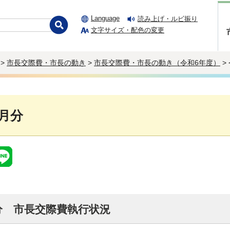
Language
読み上げ・ルビ振り
文字サイズ・配色の変更
>
市長交際費・市長の動き
>
市長交際費・市長の動き（令和6年度）
>
7月分
分 市長交際費執行状況