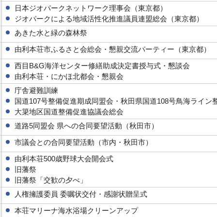
日本ジオパークネットワーク理事会（東京都）
ジオパークによる地域活性化推進議員連盟総会（東京都）
あきた水と緑の森林祭
由利本荘市ふるさと会総会・懇親交流パーティー（東京都）
西目B&G海洋センター修繕助成決定書授与式・懇談会
由利本荘・にかほ北都会・懇親会
庁舎避難訓練
国道107号整備促進期成同盟会・秋田県国道108号鳥海ライ
大簗地区国道整備促進協議会総会
道路5同盟会 県への合同要望活動（秋田市）
市議会との合同要望活動（市内・秋田市）
由利本荘500歳野球大会開会式
旧藩祭
旧藩祭「交歓の夕べ」
人権擁護委員 委嘱状交付・感謝状贈呈式
本荘マリーナ海水浴場クリーンアップ