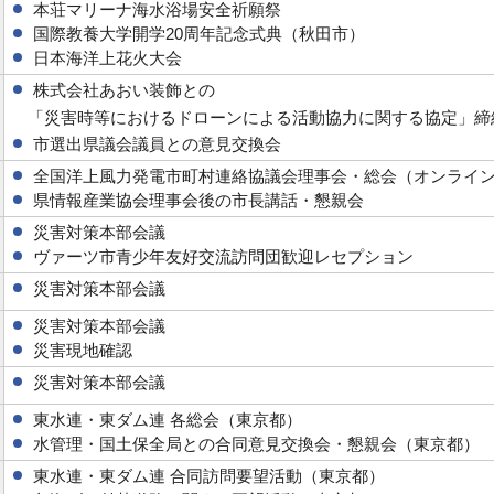
本荘マリーナ海水浴場安全祈願祭
国際教養大学開学20周年記念式典（秋田市）
日本海洋上花火大会
株式会社あおい装飾との
「災害時等におけるドローンによる活動協力に関する協定」締
市選出県議会議員との意見交換会
全国洋上風力発電市町村連絡協議会理事会・総会（オンライ
県情報産業協会理事会後の市長講話・懇親会
災害対策本部会議
ヴァーツ市青少年友好交流訪問団歓迎レセプション
災害対策本部会議
災害対策本部会議
災害現地確認
災害対策本部会議
東水連・東ダム連 各総会（東京都）
水管理・国土保全局との合同意見交換会・懇親会（東京都）
東水連・東ダム連 合同訪問要望活動（東京都）