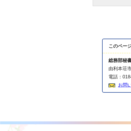
このペー
総務部秘
由利本荘市
電話：0184
お問