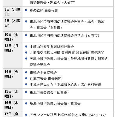
情勢報告会・懇親会（大仙市）
8日（水曜
春の叙勲 受章報告
日）
9日（木曜
東北地区港湾整備促進協議会理事会・総会・講演
日）
会・懇親会（石巻市）
10日（金
東北地区港湾整備促進協議会見学会（石巻市）
曜日）
13日（月
本荘由利産学振興財団理事会
曜日）
北前船交流拡大機構 専務理事 浅見茂氏 市長訪問
矢島地域行政協力員会議・矢島地域行政協力員連絡
協議会懇親会
14日（火
市議会全員協議会
曜日）
丸亀市議会 市長訪問
本城正也氏から「本城城下絵図」ほか史料寄贈
15日（水
東北市長会総会（仙台市）
曜日）
16日（木
鳥海地域行政協力員会議・懇親会
曜日）
17日（金
アランマーレ秋田 昨季の報告と今季のあいさつで