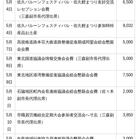
5月
佐久バルーンフェスティバル・佐久鯉まつり友好交流
6,500
4日
レセプション会費
（三森副市長代理出席）
5月
佐久バルーンフェスティバル・佐久鯉まつり参加時特
9,032
4日
産品お土産
5月
高規格道路本荘大曲道路整備促進期成同盟会総会懇親
5,000
7日
会会費
5月
東北国道協議会情報交換会会費（三森副市長代理出
5,000
8日
席）
5月
東北地区港湾整備促進協議会総会懇親会会費
7,500
9日
5月
石脇地区町内会長連絡協議会総会懇親会会費（佐々木
2,000
10
副市長代理出席）
日
5月
市職員労働組合定期大会参加者交流会へ寸志（三森副
3,850
10
市長代理出席）
日
5月
矢島地域行政協力員連絡協議会懇親会会費
3,000