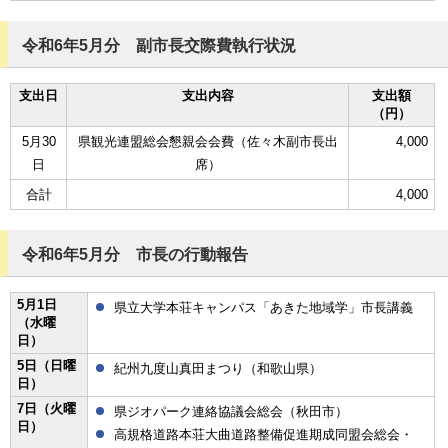
令和6年5月分 副市長交際費執行状況
支出日
支出内容
支出額
（円）
5月30
県観光連盟総会懇親会会費（佐々木副市長出
4,000
日
席）
合計
4,000
令和6年5月分 市長の行動報告
5月1日
県立大学本荘キャンパス「あきた地域学」市長講義
（水曜
日）
5日（日曜
紀州九度山真田まつり（和歌山県）
日）
7日（火曜
県ジオパーク連絡協議会総会（秋田市）
日）
高規格道路本荘大曲道路整備促進期成同盟会総会・