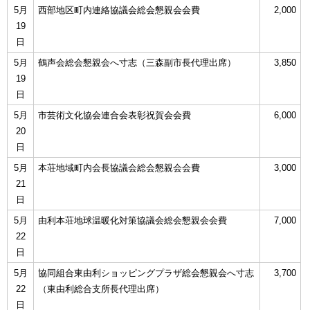
5月
西部地区町内連絡協議会総会懇親会会費
2,000
19
日
5月
鶴声会総会懇親会へ寸志（三森副市長代理出席）
3,850
19
日
5月
市芸術文化協会連合会表彰祝賀会会費
6,000
20
日
5月
本荘地域町内会長協議会総会懇親会会費
3,000
21
日
5月
由利本荘地球温暖化対策協議会総会懇親会会費
7,000
22
日
5月
協同組合東由利ショッピングプラザ総会懇親会へ寸志
3,700
22
（東由利総合支所長代理出席）
日