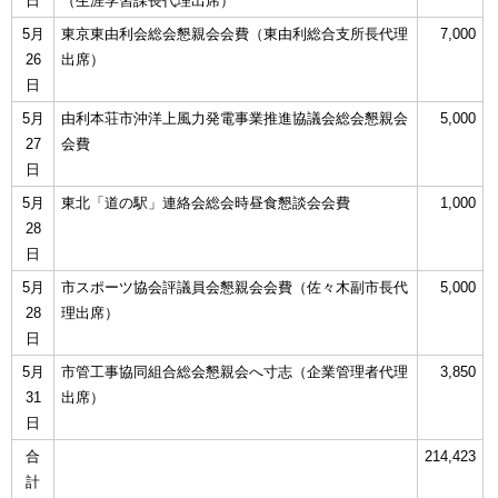
日
（生涯学習課長代理出席）
5月
東京東由利会総会懇親会会費（東由利総合支所長代理
7,000
26
出席）
日
5月
由利本荘市沖洋上風力発電事業推進協議会総会懇親会
5,000
27
会費
日
5月
東北「道の駅」連絡会総会時昼食懇談会会費
1,000
28
日
5月
市スポーツ協会評議員会懇親会会費（佐々木副市長代
5,000
28
理出席）
日
5月
市管工事協同組合総会懇親会へ寸志（企業管理者代理
3,850
31
出席）
日
合
214,423
計