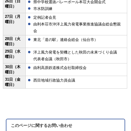
26日（日
県中学校選抜バレーボール本荘大会開会式
曜日）
市水防訓練
27日（月
定例記者会見
曜日）
由利本荘市沖洋上風力発電事業推進協議会総会懇親
会
28日（火
東北「道の駅」連絡会総会（仙台市）
曜日）
29日（水
洋上風力発電を契機とした秋田の未来づくり会議
曜日）
代表者会議（秋田市）
30日（木
由利高原鉄道株式会社取締役会
曜日）
31日（金
西目地域行政協力員会議
曜日）
このページに関する
お問い合わせ