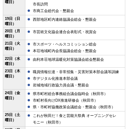
曜日）
市長訪問
市商工会総代会・懇親会
19日（日
西部地区町内連絡協議会総会・懇親会
曜日）
20日（月
市芸術文化協会連合会表彰式・祝賀会
曜日）
21日（火
市スポーツ・ヘルスコミッション総会
曜日）
本荘地域町内会長協議会総会・懇親会
22日（水
由利本荘地球温暖化対策協議会総会懇親会
曜日）
23日（木
職員情報伝達・非常招集・災害対策本部会議等訓練
曜日）
市デジタル化推進本部会議
岩城地域行政協力員会議・懇親会
24日（金
県市町村総合事務組合議会臨時会（秋田市）
曜日）
市町村長向けDX推進研修会（秋田市）
県・市町村協働政策会議総会・懇親会（秋田市）
25日（土
これが秋田だ！食と芸能大祭典 オープニングセレ
曜日）
モニー（秋田市）