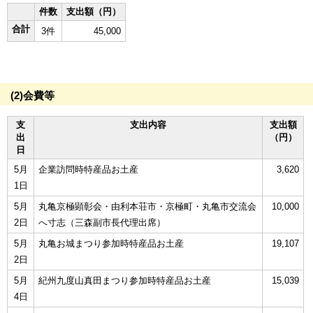
件数
支出額（円）
合計
3件
45,000
(2)会費等
支
支出内容
支出額
出
（円）
日
5月
企業訪問時特産品お土産
3,620
1日
5月
丸亀京極顕彰会・由利本荘市・京極町・丸亀市交流会
10,000
2日
へ寸志（三森副市長代理出席）
5月
丸亀お城まつり参加時特産品お土産
19,107
2日
5月
紀州九度山真田まつり参加時特産品お土産
15,039
4日