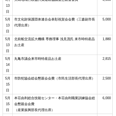
13
日
5月
市文化財保護団体連合会表彰祝賀会会費（三森副市長
5,000
13
代理出席）
日
5月
北前船交流拡大機構 専務理事 浅見茂氏 来市時特産品
1,880
13
お土産
日
5月
丸亀市議会来市時特産品お土産
2,815
14
日
5月
市防犯協会総会懇親会会費（市民生活部長代理出席）
2,500
15
日
5月
本荘由利総合技能センター・本荘由利職業訓練協会総
6,000
15
会懇親会会費
日
（産業振興部長代理出席）