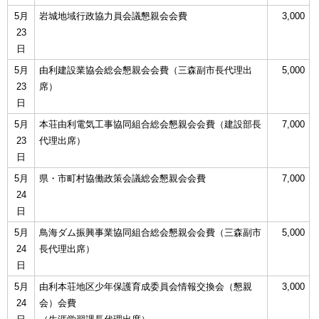
5月
岩城地域行政協力員会議懇親会会費
3,000
23
日
5月
由利建設業協会総会懇親会会費（三森副市長代理出
5,000
23
席）
日
5月
本荘由利電気工事協同組合総会懇親会会費（建設部長
7,000
23
代理出席）
日
5月
県・市町村協働政策会議総会懇親会会費
7,000
24
日
5月
鳥海ダム振興事業協同組合総会懇親会会費（三森副市
5,000
24
長代理出席）
日
5月
由利本荘地区少年保護育成委員会情報交換会（懇親
3,000
24
会）会費