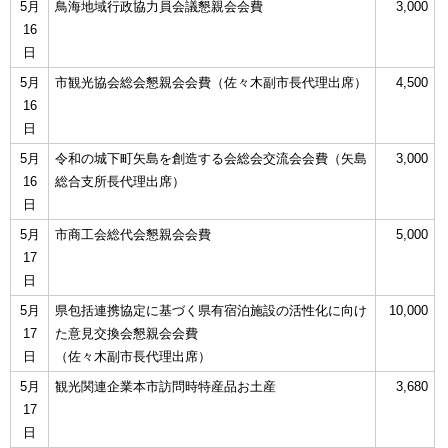
5月
鳥海地域行政協力員会議懇親会会費
3,000
16
日
5月
市観光協会総会懇親会会費（佐々木副市長代理出席）
4,500
16
日
5月
令和の城下町矢島を創造する会総会交流会会費（矢島
3,000
16
総合支所長代理出席）
日
5月
市商工会総代会懇親会会費
5,000
17
日
5月
県包括連携協定に基づく県有宿泊施設の活性化に向け
10,000
17
た意見交換会懇親会会費
日
（佐々木副市長代理出席）
5月
観光関連企業本市訪問時特産品お土産
3,680
17
日