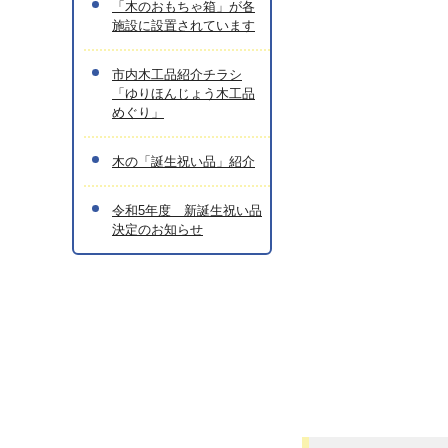
「木のおもちゃ箱」が各
施設に設置されています
市内木工品紹介チラシ
「ゆりほんじょう木工品
めぐり」
木の「誕生祝い品」紹介
令和5年度 新誕生祝い品
決定のお知らせ