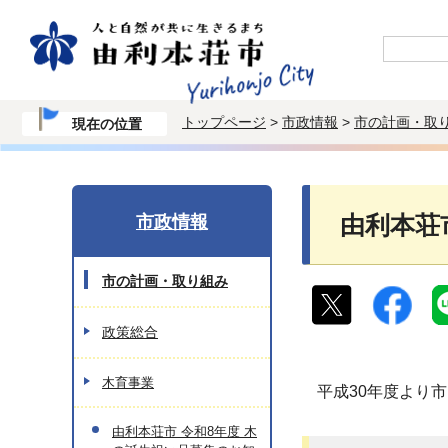
トップページ
>
市政情報
>
市の計画・取
現在の位置
市政情報
由利本荘
市の計画・取り組み
政策総合
木育事業
平成30年度より
由利本荘市 令和8年度 木