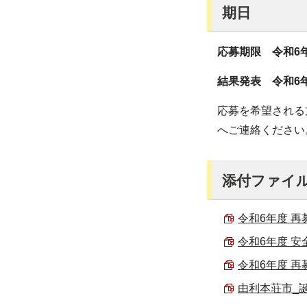
期日
応募期限 令和6年
結果発表 令和6年
応募を希望される方
へご連絡ください
添付ファイ
令和6年度 再
令和6年度 安
令和6年度 再
由利本荘市_誕