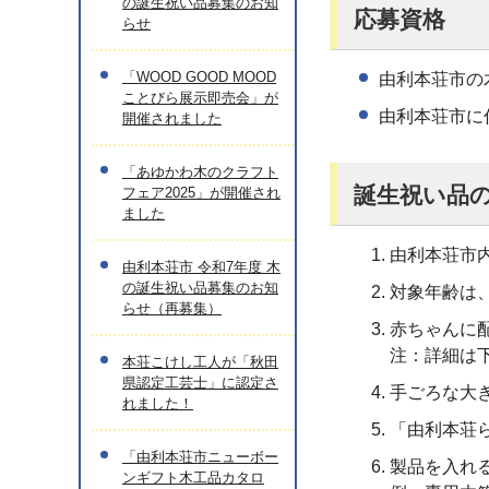
の誕生祝い品募集のお知
応募資格
らせ
「WOOD GOOD MOOD
由利本荘市の
ことびら展示即売会」が
由利本荘市に
開催されました
「あゆかわ木のクラフト
誕生祝い品
フェア2025」が開催され
ました
由利本荘市
由利本荘市 令和7年度 木
の誕生祝い品募集のお知
対象年齢は
らせ（再募集）
赤ちゃんに
注：詳細は
本荘こけし工人が「秋田
県認定工芸士」に認定さ
手ごろな大
れました！
「由利本荘
「由利本荘市ニューボー
製品を入れ
ンギフト木工品カタロ