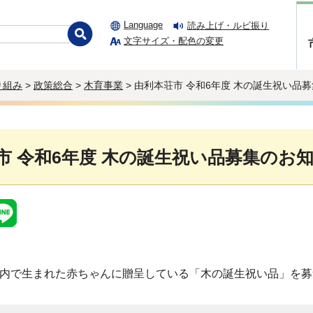
Language
読み上げ・ルビ振り
文字サイズ・配色の変更
り組み
>
政策総合
>
木育事業
> 由利本荘市 令和6年度 木の誕生祝い品
市 令和6年度 木の誕生祝い品募集のお知
市内で生まれた赤ちゃんに贈呈している「木の誕生祝い品」を