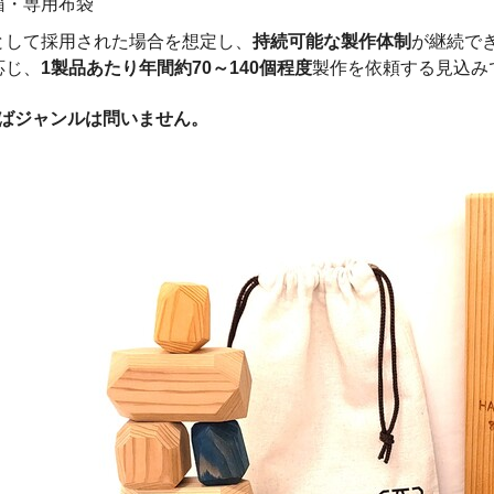
箱・専用布袋
として採用された場合を想定し、
持続可能な製作体制
が継続で
応じ、
1製品あたり年間約70～140個程度
製作を依頼する見込み
ればジャンルは問いません。