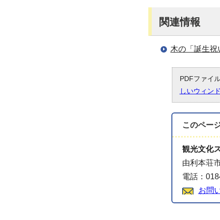
関連情報
木の「誕生祝
PDFファイ
しいウィン
このペー
観光文化
由利本荘市
電話：0184
お問