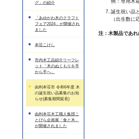
例：専用木
グ」の紹介
誕生祝い品
「あゆかわ木のクラフト
（出生数に
フェア2024」が開催され
ました
注：木製品であ
本荘こけし
市内木工品紹介リーフレ
ット「木のぬくもりを手
から手へ」
由利本荘市 令和6年度 木
の誕生祝い品募集のお知
らせ(募集期間延長)
由利本荘木工職人集団こ
とびら企画展「食と木」
が開催されました