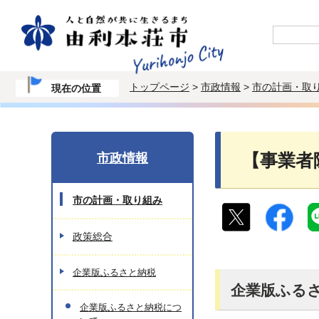
トップページ
>
市政情報
>
市の計画・取
現在の位置
市政情報
【事業者
市の計画・取り組み
政策総合
企業版ふるさと納税
企業版ふる
企業版ふるさと納税につ