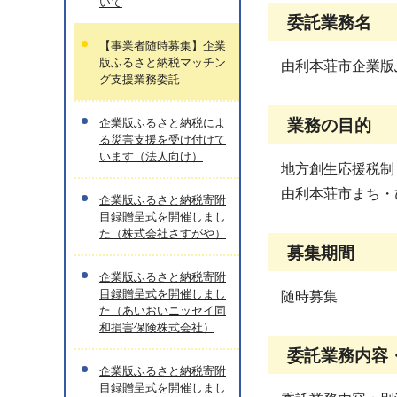
いて
委託業務名
【事業者随時募集】企業
版ふるさと納税マッチン
由利本荘市企業版
グ支援業務委託
企業版ふるさと納税によ
業務の目的
る災害支援を受け付けて
います（法人向け）
地方創生応援税制
由利本荘市まち・
企業版ふるさと納税寄附
目録贈呈式を開催しまし
た（株式会社さすがや）
募集期間
企業版ふるさと納税寄附
目録贈呈式を開催しまし
随時募集
た（あいおいニッセイ同
和損害保険株式会社）
委託業務内容
企業版ふるさと納税寄附
目録贈呈式を開催しまし