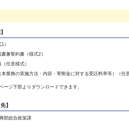
類】
1）
認書兼誓約書（様式2）
績（任意様式）
（本業務の実施方法・内容・寄附金に対する受託料率等）（任
ページ下部よりダウンロードできます。
出先】
振興部総合政策課