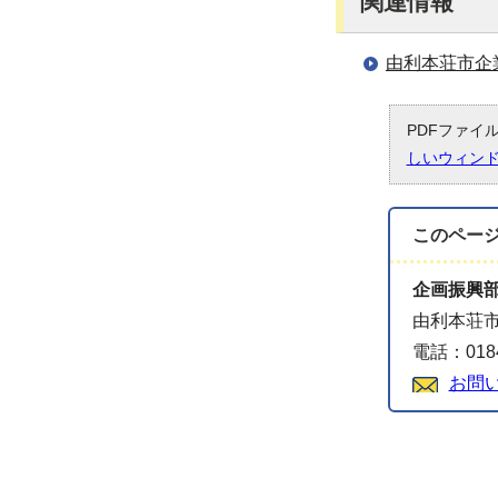
関連情報
由利本荘市企
PDFファイ
しいウィン
このペー
企画振興
由利本荘市
電話：0184
お問