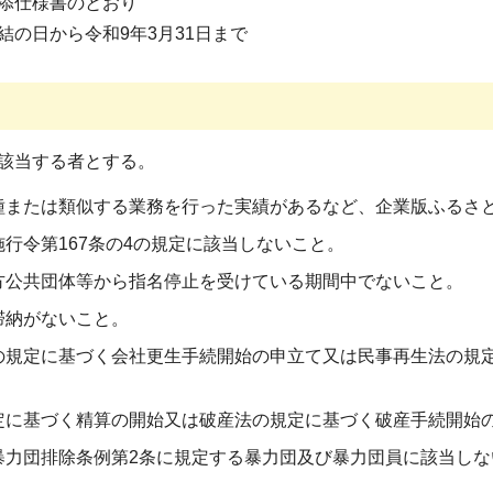
添仕様書のとおり
結の日から令和9年3月31日まで
該当する者とする。
種または類似する業務を行った実績があるなど、企業版ふるさ
行令第167条の4の規定に該当しないこと。
方公共団体等から指名停止を受けている期間中でないこと。
滞納がないこと。
の規定に基づく会社更生手続開始の申立て又は民事再生法の規
定に基づく精算の開始又は破産法の規定に基づく破産手続開始
暴力団排除条例第2条に規定する暴力団及び暴力団員に該当し