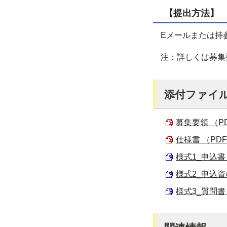
【提出方法】
Eメールまたは持
注：詳しくは募集
添付ファイ
募集要領 （PDF
仕様書 （PDF 
様式1_申込書 （
様式2_申込資格
様式3_質問書 （