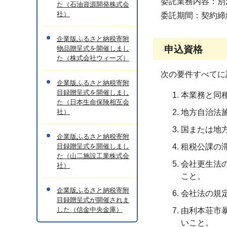
委託業務内容：別
た（石油資源開発株式会
社）
委託期間：契約締
企業版ふるさと納税寄附
申込資格
物品贈呈式を開催しまし
た（株式会社ウィーズ）
次の要件すべてに
企業版ふるさと納税寄附
目録贈呈式を開催しまし
本業務と同
た（日本生命保険相互会
社）
地方自治法施
国または地
企業版ふるさと納税寄附
目録贈呈式を開催しまし
租税公課の
た（山二施設工業株式会
会社更生法
社）
こと。
企業版ふるさと納税寄附
会社法の規
目録贈呈式が開催されま
した（信金中央金庫）
由利本荘市
いこと。