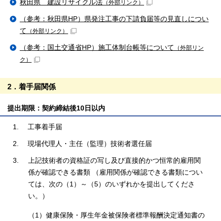
秋田県 建設リサイクル法
（外部リンク）
（参考：秋田県HP）県発注工事の下請負届等の見直しについ
て
（外部リンク）
（参考：国土交通省HP）施工体制台帳等について
（外部リン
ク）
2．着手届関係
提出期限：契約締結後10日以内
工事着手届
現場代理人・主任（監理）技術者選任届
上記技術者の資格証の写し及び直接的かつ恒常的雇用関
係が確認できる書類 （雇用関係が確認できる書類につい
ては、次の（1）～（5）のいずれかを提出してくださ
い。）
（1）健康保険・厚生年金被保険者標準報酬決定通知書の