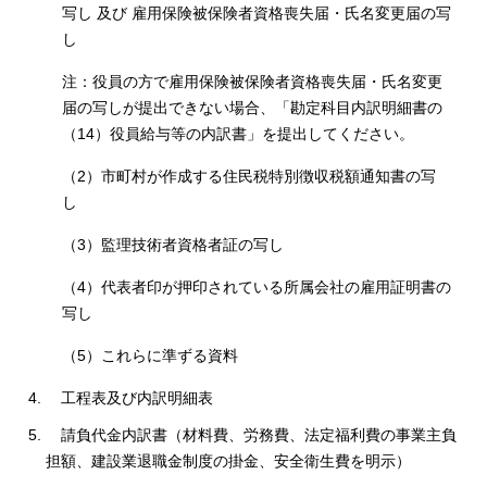
写し 及び 雇用保険被保険者資格喪失届・氏名変更届の写
し
注：役員の方で雇用保険被保険者資格喪失届・氏名変更
届の写しが提出できない場合、「勘定科目内訳明細書の
（14）役員給与等の内訳書」を提出してください。
（2）市町村が作成する住民税特別徴収税額通知書の写
し
（3）監理技術者資格者証の写し
（4）代表者印が押印されている所属会社の雇用証明書の
写し
（5）これらに準ずる資料
工程表及び内訳明細表
請負代金内訳書（材料費、労務費、法定福利費の事業主負
担額、建設業退職金制度の掛金、安全衛生費を明示）