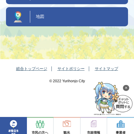
地図
総合トップページ
サイトポリシー
サイトマップ
©️ 2022 Yurihonjo City
×
市民の方へ
観光
市政情報
事業者