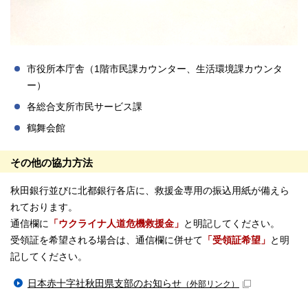
市役所本庁舎（1階市民課カウンター、生活環境課カウンタ
ー）
各総合支所市民サービス課
鶴舞会館
その他の協力方法
秋田銀行並びに北都銀行各店に、救援金専用の振込用紙が備えら
れております。
通信欄に
「ウクライナ人道危機救援金」
と明記してください。
受領証を希望される場合は、通信欄に併せて
「受領証希望」
と明
記してください。
日本赤十字社秋田県支部のお知らせ
（外部リンク）