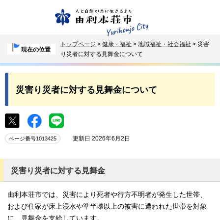
トップページ
>
健康・福祉
>
地域福祉・社会福祉
> 災害
現在の位置
り災者に対する見舞金について
災害り災者に対する見舞金について
更新日 2026年6月2日
ページ番号1013425
災害り災者に対する見舞金
由利本荘市では、災害により死者や行方不明者が発生した世帯、
および住家が床上浸水や準半壊以上の被害に遭われた世帯を対象
に、見舞金を支給しています。