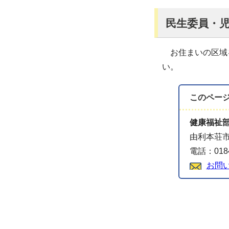
民生委員・
お住まいの区域を
い。
このペー
健康福祉
由利本荘市
電話：0184
お問