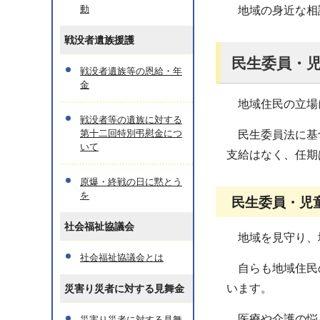
動
地域の身近な相談
戦没者遺族援護
民生委員・
戦没者遺族等の恩給・年
金
地域住民の立場
戦没者等の遺族に対する
第十二回特別弔慰金につ
民生委員法に基づ
いて
支給はなく、任期
原爆・終戦の日に黙とう
を
民生委員・児
社会福祉協議会
地域を見守り、
社会福祉協議会とは
自らも地域住民の
います。
災害り災者に対する見舞金
医療や介護の悩み
災害り災者に対する見舞