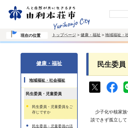
トップページ
>
健康・福祉
>
地域福祉・
現在の位置
健康・福祉
民生委員
地域福祉・社会福祉
民生委員・児童委員
民生委員・児童委員をご
少子化や核家族化
存じですか
談できず孤立して
民生委員・児童委員の活