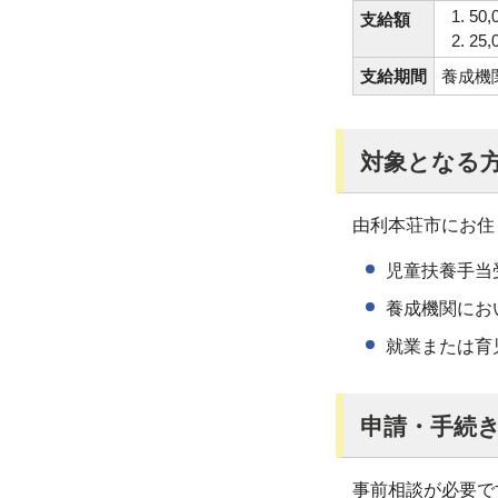
50
支給額
25
支給期間
養成機
対象となる
由利本荘市にお住
児童扶養手当
養成機関にお
就業または育
申請・手続
事前相談が必要です