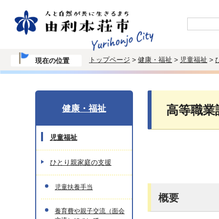
トップページ
>
健康・福祉
>
児童福祉
>
現在の位置
健康・福祉
高等職業
児童福祉
ひとり親家庭の支援
児童扶養手当
概要
養育費や親子交流（面会