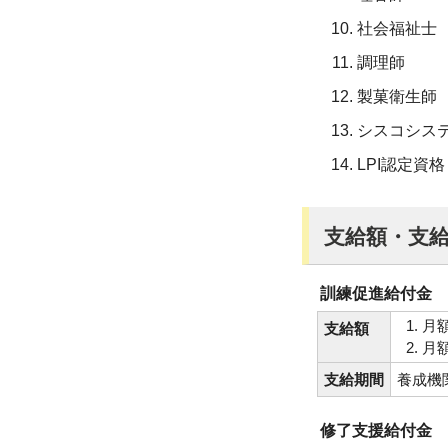
社会福祉士
調理師
製菓衛生師
シスコシス
LPI認定資格
支給額・支
訓練促進給付金
月額
支給額
月額
支給期間
養成機
修了支援給付金