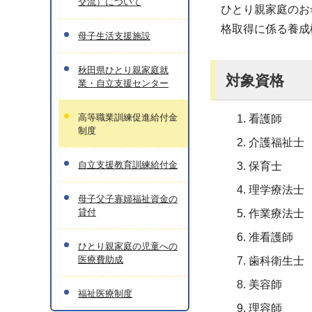
交流）について
ひとり親家庭のお
格取得に係る養成
母子生活支援施設
秋田県ひとり親家庭就
対象資格
業・自立支援センター
高等職業訓練促進給付金
看護師
制度
介護福祉士
自立支援教育訓練給付金
保育士
理学療法士
母子父子寡婦福祉資金の
貸付
作業療法士
准看護師
ひとり親家庭の児童への
医療費助成
歯科衛生士
美容師
福祉医療制度
理容師