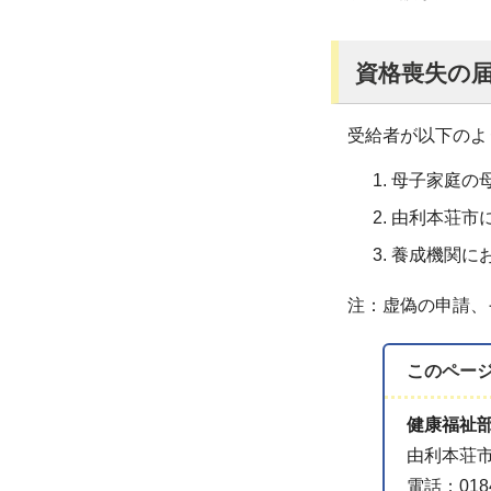
資格喪失の
受給者が以下のよ
母子家庭の
由利本荘市
養成機関に
注：虚偽の申請、
このペー
健康福祉
由利本荘
電話：0184