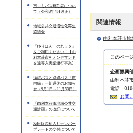
市コミバス時刻表につい
て（令和8年4月改正）
関連情報
地域公共交通活性化再生
協議会
由利本荘市地
「ゆりほん のれッタ」
をご利用ください！【由
このペー
利本荘市AIオンデマンド
交通導入実証運行事業】
企画振興
循環バスと路線バス「市
由利本荘市
内線」一部運休のお知ら
電話：0184
せ（9月1日～11月30日）
お問
「由利本荘市地域公共交
通計画」の改訂について
秋田版図柄入りナンバー
プレートの交付について