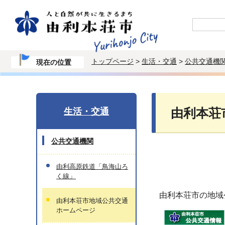
トップページ
>
生活・交通
>
公共交通機
現在の位置
生活・交通
由利本荘
公共交通機関
由利高原鉄道「鳥海山ろ
く線」
由利本荘市の地域
由利本荘市地域公共交通
ホームページ