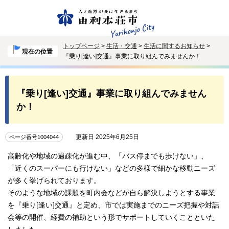
トップページ
>
生活・交通
>
生活に関するお知らせ
>
現在の位置
『乗り[逢い]交通』事業に取り組んでみませんか！
『乗り[逢い]交通』事業に取り組んでみません
か！
更新日 2025年6月25日
ページ番号1004044
高齢化や地域の過疎化が進む中、「バス停までも歩けない」、
「近くのスーパーにも行けない」などの多様で細かな移動ニーズ
が多く挙げられております。
そのような地域の課題を町内会などが自ら解決しようとする事業
を『乗り[逢い]交通』と定め、市では実施までのニーズ把握や対話
会等の開催、経費の補助という形でサポートしていくことといた