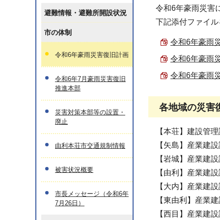
令和6年豪雨災害
避難情報・避難所開設状況
下記添付ファイル
市の体制
令和6年豪雨災
令和6年豪雨災害復旧計画
令和6年豪雨災
令和6年豪雨災
令和6年7月豪雨災害復旧
推進本部
各地域の災害
災害対策本部等の設置・
廃止
【本荘】建設管理課 0
【矢島】産業建設課 0
由利本荘市交通規制情報
【岩城】産業建設課 0
被害状況概要
【由利】産業建設課 0
【大内】産業建設課 0
市長メッセージ（令和6年
【東由利】産業建設課
7月26日）
【西目】産業建設課 0