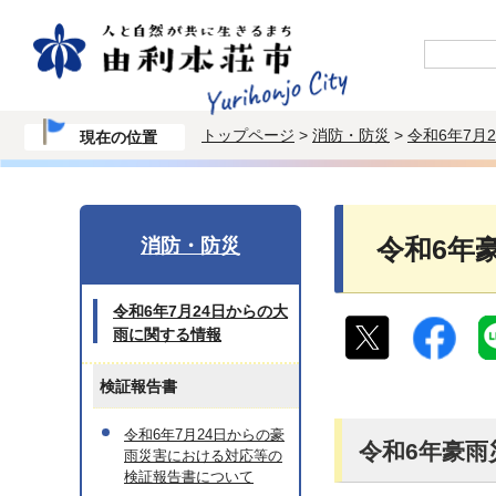
トップページ
>
消防・防災
>
令和6年7月
現在の位置
消防・防災
令和6年
令和6年7月24日からの大
雨に関する情報
検証報告書
令和6年7月24日からの豪
令和6年豪雨
雨災害における対応等の
検証報告書について