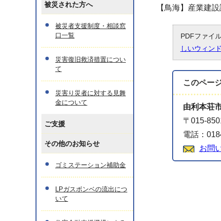
被災された方へ
【鳥海】産業建設課 0
被災者支援制度・相談窓
口一覧
PDFファイ
しいウィン
災害復旧救済措置につい
て
このペー
災害り災者に対する見舞
金について
由利本荘
〒015-8
ご支援
電話：018
その他のお知らせ
お問
ゴミステーション補助金
LPガスボンベの流出につ
いて