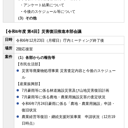
・アンケート結果について
・
今後のスケジュール等について
（3）その他
【令和6年度 第4回】災害復旧推進本部会議
日時
令和6年12月23日（月曜日）庁内ミーティング終了後
場所
2階応接室
案件
（1）各部からの報告等
【市民生活部】
災害等廃棄物処理事業 災害査定内容と今後のスケジュー
ル
【産業振興部】
7月豪雨等に係る林道施設災害及び山地災害復旧計画
7月豪雨等に係る農地・農業用施設災害の査定状況
令和6年7月24日豪雨に係る「農地・農業用施設」申請・
復旧状況
農業経営等復旧・継続支援対策事業 申請状況（12月19
日時点）