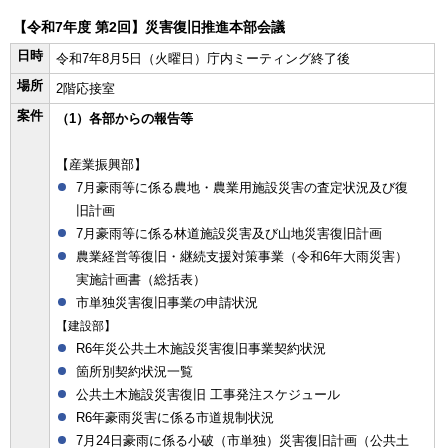
【令和7年度 第2回】災害復旧推進本部会議
日時
令和7年8月5日（火曜日）庁内ミーティング終了後
場所
2階応接室
案件
（1）各部からの報告等
【産業振興部】
7月豪雨等に係る農地・農業用施設災害の査定状況及び復
旧計画
7月豪雨等に係る林道施設災害及び山地災害復旧計画
農業経営等復旧・継続支援対策事業（令和6年大雨災害）
実施計画書（総括表）
市単独災害復旧事業の申請状況
【建設部】
R6年災公共土木施設災害復旧事業契約状況
箇所別契約状況一覧
公共土木施設災害復旧 工事発注スケジュール
R6年豪雨災害に係る市道規制状況
7月24日豪雨に係る小破（市単独）災害復旧計画（公共土