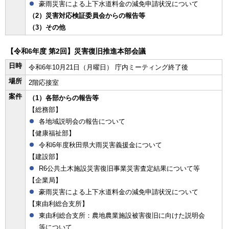
豪雨災害による上下水道料金の減免申請状況について
（2）災害対応検証委員会からの報告等
（3）その他
【令和6年度 第2回】災害復旧推進本部会議
日時
令和6年10月21日（月曜日） 庁内ミーティング終了後
場所
2階応接室
案件
（1）各部からの報告等
【総務部】
各地域説明会の報告について
【健康福祉部】
令和6年度秋田県大雨災害義援金について
【建設部】
R6公共土木施設災害復旧事業災害査定結果について等
【企業局】
豪雨災害による上下水道料金の減免申請状況について
【東由利総合支所】
東由利総合支所：農地農業施設被害復旧に向けた説明会
等について