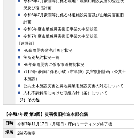
令和6年7月豪雨等に係る農地・農業用施設災害の査定状
況及び復旧計画
令和6年7月豪雨等に係る林道施設災害及び山地災害復旧
計画
令和6年度市単独災害復旧事業の申請状況
令和7年度市単独災害復旧事業の申請状況
【建設部】
R6豪雨災害発注計画と状況
箇所別契約状況一覧
R6年豪雨災害に係る市道規制状況
7月24日豪雨に係る小破（市単独）災害復旧計画（公共土
木施設）
公共土木施設災害と農地農業用施設災害の対応について
入札不調解消に向けた取組方針（案）について
（2）その他
【令和7年度 第3回】災害復旧推進本部会議
日時
令和7年11月17日（月曜日）庁内ミーティング終了後
場所
2階応接室