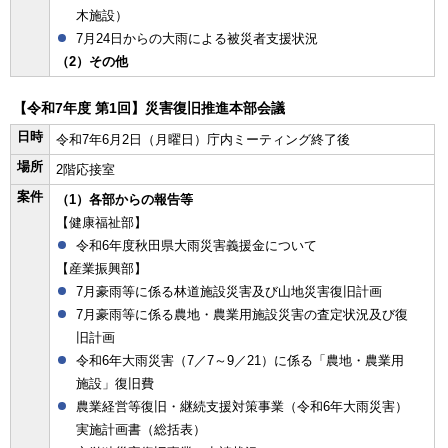
木施設）
7月24日からの大雨による被災者支援状況
（2）その他
【令和7年度 第1回】災害復旧推進本部会議
日時
令和7年6月2日（月曜日）庁内ミーティング終了後
場所
2階応接室
案件
（1）各部からの報告等
【健康福祉部】
令和6年度秋田県大雨災害義援金について
【産業振興部】
7月豪雨等に係る林道施設災害及び山地災害復旧計画
7月豪雨等に係る農地・農業用施設災害の査定状況及び復
旧計画
令和6年大雨災害（7／7～9／21）に係る「農地・農業用
施設」復旧費
農業経営等復旧・継続支援対策事業（令和6年大雨災害）
実施計画書（総括表）