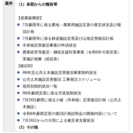
案件
（1）各部からの報告等
【産業振興部】
7月豪雨等に係る農地・農業用施設災害の査定状況及び復
旧計画
7月豪雨等に係る林道施設災害及び山地災害復旧計画
市単独災害復旧事業の申請状況
農業経営等復旧・継続支援対策事業（令和6年大雨災害）
実施計画書（総括表）
【建設部】
R6年災公共土木施設災害復旧事業契約状況
公共土木施設災害復旧 工事発注スケジュール
箇所別契約状況一覧
R6年豪雨災害に係る市道規制状況
7月24日豪雨に係る小破（市単独）災害復旧計画（公共土
木施設）
令和6年豪雨災害の復旧計画説明会の開催内容について
7月24日からの大雨による被災者支援状況
（2）その他