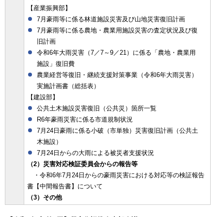
【産業振興部】
7月豪雨等に係る林道施設災害及び山地災害復旧計画
7月豪雨等に係る農地・農業用施設災害の査定状況及び復
旧計画
令和6年大雨災害（7／7～9／21）に係る「農地・農業用
施設」復旧費
農業経営等復旧・継続支援対策事業（令和6年大雨災害）
実施計画書（総括表）
【建設部】
公共土木施設災害復旧（公共災）箇所一覧
R6年豪雨災害に係る市道規制状況
7月24日豪雨に係る小破（市単独）災害復旧計画（公共土
木施設）
7月24日からの大雨による被災者支援状況
（2）災害対応検証委員会からの報告等
・令和6年7月24日からの豪雨災害における対応等の検証報告
書【中間報告書】について
（3）その他