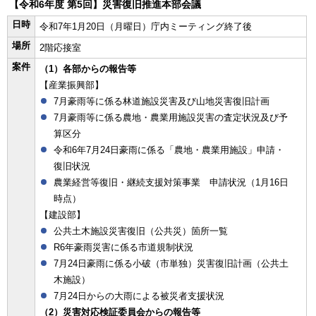
【令和6年度 第5回】災害復旧推進本部会議
日時
令和7年1月20日（月曜日）庁内ミーティング終了後
場所
2階応接室
案件
（1）各部からの報告等
【産業振興部】
7月豪雨等に係る林道施設災害及び山地災害復旧計画
7月豪雨等に係る農地・農業用施設災害の査定状況及び予
算区分
令和6年7月24日豪雨に係る「農地・農業用施設」申請・
復旧状況
農業経営等復旧・継続支援対策事業 申請状況（1月16日
時点）
【建設部】
公共土木施設災害復旧（公共災）箇所一覧
R6年豪雨災害に係る市道規制状況
7月24日豪雨に係る小破（市単独）災害復旧計画（公共土
木施設）
7月24日からの大雨による被災者支援状況
（2）災害対応検証委員会からの報告等