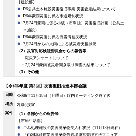
【建設部】
R6公共土木施設災害復旧事業 災害査定結果について
R6年豪雨災害に係る市道規制状況
7月24日豪雨に係る小破（市単独）災害復旧計画（公共土
木施設）
R6年豪雨災害に係る流雪溝被災状況
7月24日からの大雨による被災者支援状況
（2）災害対応検証委員会からの報告等
・職員アンケートについて
・
7月24日豪雨被災者聞き取り調査の結果について
（3）その他
【令和6年度 第3回】災害復旧推進本部会議
日時
令和6年11月18日（月曜日）庁内ミーティング終了後
場所
2階応接室
案件
（1）各部からの報告等
【市民生活部】
ごみ処理施設の災害廃棄物受入れ状況（11月13日現在）
「由利本荘市災害廃棄物仮置場運営管理方法マニュア