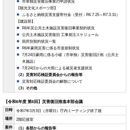
市単独災害復旧事業の申請状況
【観光文化スポーツ部】
ふるさと納税災害支援寄付金（受付：R6.7.25～R7.3.31）
【建設部】
R6年災公共土木施設災害復旧事業契約状況
公共土木施設災害復旧 工事発注スケジュール
箇所別契約状況一覧
R6年豪雨災害に係る市道規制状況
7月24日豪雨に係る小破（市単独）災害復旧計画（公共土
木施設）
7月24日からの大雨による被災者支援状況
（2）災害対応検証委員会からの報告等
災害対応検証委員会の解散について
（3）その他
【令和6年度 第6回】災害復旧推進本部会議
日時
令和7年3月3日（月曜日）庁内ミーティング終了後
場所
2階応接室
案件
（1）各部からの報告等