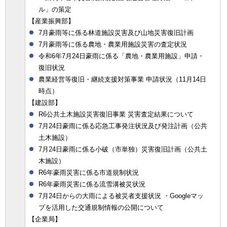
ル」の策定
【産業振興部】
7月豪雨等に係る林道施設災害及び山地災害復旧計画
7月豪雨等に係る農地・農業用施設災害の査定状況
令和6年7月24日豪雨に係る「農地・農業用施設」申請・
復旧状況
農業経営等復旧・継続支援対策事業 申請状況（11月14日
時点）
【建設部】
R6公共土木施設災害復旧事業 災害査定結果について
7月24日豪雨に係る応急工事発注状況及び発注計画（公共
土木施設）
7月24日豪雨に係る小破（市単独）災害復旧計画（公共土
木施設）
R6年豪雨災害に係る市道規制状況
R6年豪雨災害に係る流雪溝被災状況
7月24日からの大雨による被災者支援状況 ・Googleマッ
プを活用した交通規制情報の公開について
【企業局】