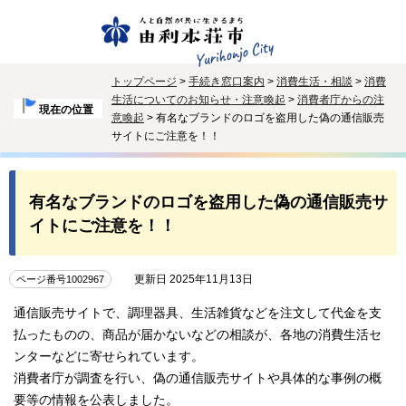
トップページ
>
手続き窓口案内
>
消費生活・相談
>
消費
生活についてのお知らせ・注意喚起
>
消費者庁からの注
現在の位置
意喚起
> 有名なブランドのロゴを盗用した偽の通信販売
サイトにご注意を！！
有名なブランドのロゴを盗用した偽の通信販売サ
イトにご注意を！！
更新日 2025年11月13日
ページ番号1002967
通信販売サイトで、調理器具、生活雑貨などを注文して代金を支
払ったものの、商品が届かないなどの相談が、各地の消費生活セ
ンターなどに寄せられています。
消費者庁が調査を行い、偽の通信販売サイトや具体的な事例の概
要等の情報を公表しました。