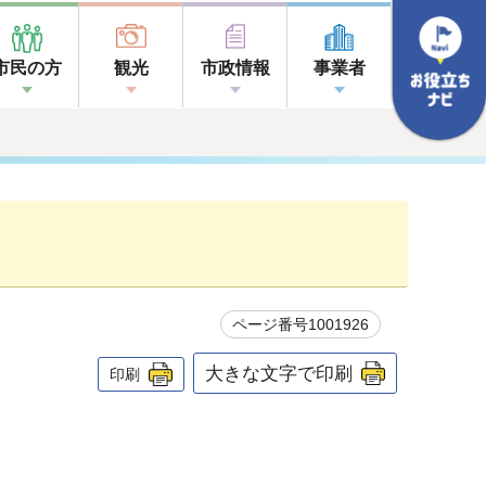
市民の方
観光
市政情報
事業者
ページ番号1001926
大きな文字で印刷
印刷