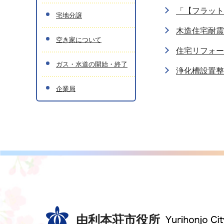
「【フラット
宅地分譲
木造住宅耐震
空き家について
住宅リフォー
ガス・水道の開始・終了
浄化槽設置整
企業局
由利本荘市役所