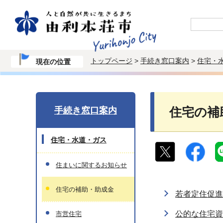
トップページ
>
手続き窓口案内
>
住宅・
現在の位置
手続き窓口案内
住宅の補
住宅・水道・ガス
住まいに関するお知らせ
住宅の補助・助成金
若者定住促進
公的な住宅資
市営住宅