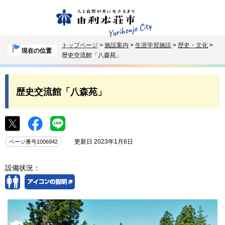
トップページ
>
施設案内
>
生涯学習施設
>
歴史・文化
>
現在の位置
歴史交流館「八森苑」
歴史交流館「八森苑」
更新日 2023年1月6日
ページ番号1006942
設備状況：