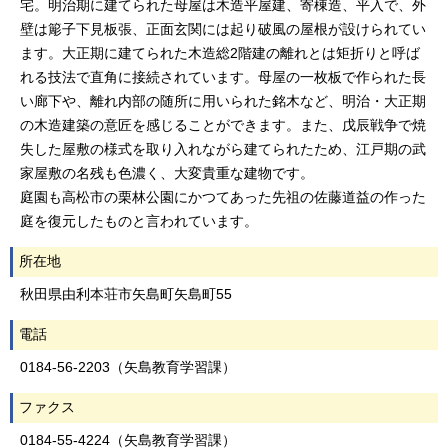
宅。明治期に建てられた母屋は木造平屋建、寄棟造、平入で、外
壁は簓子下見板張、正面玄関には起り破風の屋根が設けられてい
ます。大正期に建てられた木造総2階建の離れとは矩折りと呼ば
れる技法で直角に接続されています。母屋の一枚板で作られた長
い廊下や、離れ内部の随所に用いられた銘木など、明治・大正期
の木造建築の意匠を感じることができます。また、戊辰戦争で焼
失した屋敷の様式を取り入れながら建てられたため、江戸期の武
家屋敷の名残も色濃く、大変貴重な建物です。
庭園も高松市の栗林公園にかつてあった先祖の佐藤道益の作った
庭を復元したものと言われています。
所在地
秋田県由利本荘市矢島町矢島町55
電話
0184-56-2203（矢島教育学習課）
ファクス
0184-55-4224（矢島教育学習課）