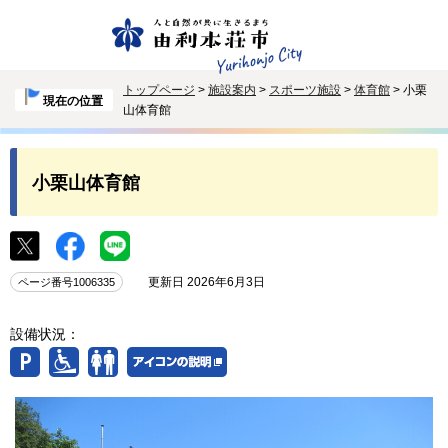
トップページ
>
施設案内
>
スポーツ施設
>
体育館
> 小栗
現在の位置
山体育館
小栗山体育館
更新日 2026年6月3日
ページ番号1006335
設備状況：