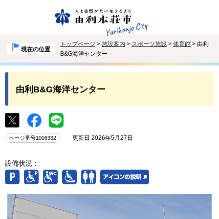
トップページ
>
施設案内
>
スポーツ施設
>
体育館
> 由利
現在の位置
B&G海洋センター
由利B&G海洋センター
更新日 2026年5月27日
ページ番号1006332
設備状況：