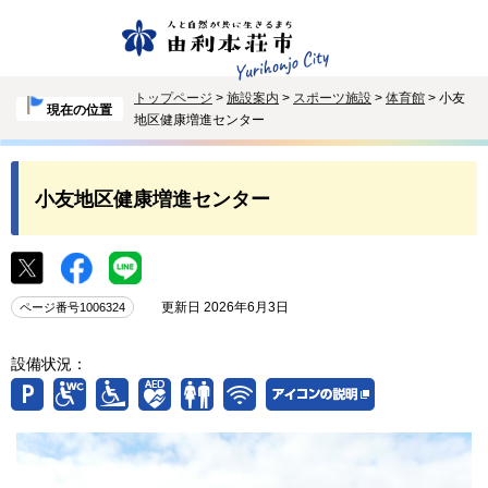
トップページ
>
施設案内
>
スポーツ施設
>
体育館
> 小友
現在の位置
地区健康増進センター
小友地区健康増進センター
更新日 2026年6月3日
ページ番号1006324
設備状況：