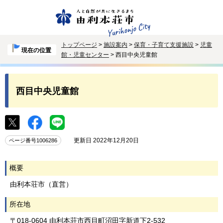
トップページ
>
施設案内
>
保育・子育て支援施設
>
児童
現在の位置
館・児童センター
> 西目中央児童館
西目中央児童館
更新日 2022年12月20日
ページ番号1006286
概要
由利本荘市（直営）
所在地
〒018-0604 由利本荘市西目町沼田字新道下2-532