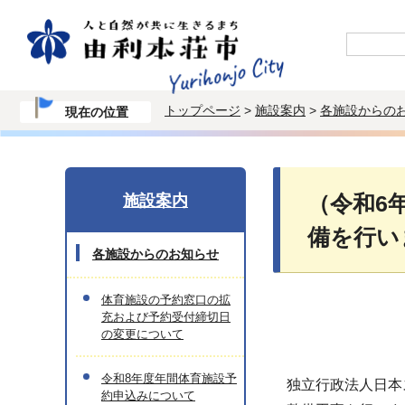
トップページ
>
施設案内
>
各施設からの
現在の位置
施設案内
（令和6
備を行い
各施設からのお知らせ
体育施設の予約窓口の拡
充および予約受付締切日
の変更について
令和8年度年間体育施設予
独立行政法人日本
約申込みについて