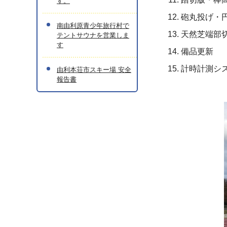
す。
砲丸投げ・
南由利原青少年旅行村で
天然芝端部
テントサウナを営業しま
す
備品更新
計時計測シ
由利本荘市スキー場 安全
報告書