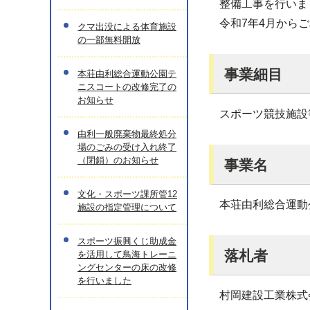
整備工事を行いま
令和7年4月から
クマ出没による体育施設
の一部無料開放
事業細目
本荘由利総合運動公園テ
ニスコートの改修完了の
お知らせ
スポーツ競技施設
由利一般廃棄物最終処分
場のごみの受け入れ終了
（閉鎖）のお知らせ
事業名
文化・スポーツ課所管12
本荘由利総合運動
施設の指定管理について
スポーツ振興くじ助成金
落札者
を活用して鳥海トレーニ
ングセンターの床の改修
を行いました
村岡建設工業株式