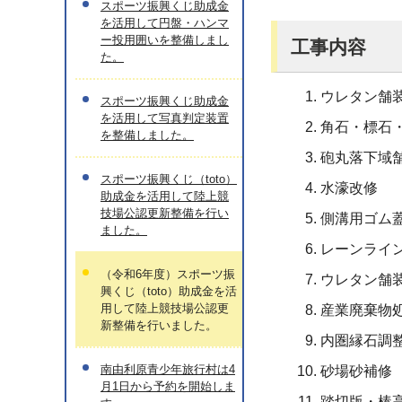
スポーツ振興くじ助成金
を活用して円盤・ハンマ
ー投用囲いを整備しまし
工事内容
た。
ウレタン舗
スポーツ振興くじ助成金
を活用して写真判定装置
角石・標石
を整備しました。
砲丸落下域
スポーツ振興くじ（toto）
水濠改修
助成金を活用して陸上競
技場公認更新整備を行い
側溝用ゴム
ました。
レーンライ
（令和6年度）スポーツ振
ウレタン舗
興くじ（toto）助成金を活
用して陸上競技場公認更
産業廃棄物
新整備を行いました。
内圏縁石調
南由利原青少年旅行村は4
砂場砂補修
月1日から予約を開始しま
踏切版・棒