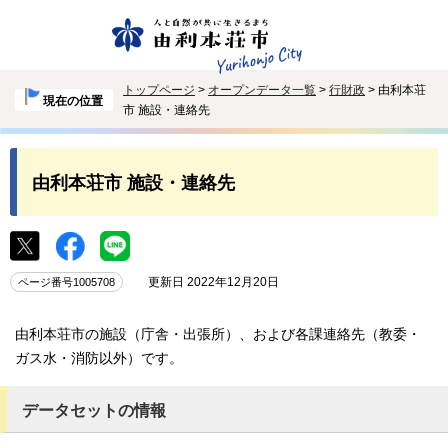
トップページ
>
オープンデータ一覧
>
行財政
> 由利本荘
現在の位置
市 施設・連絡先
由利本荘市 施設・連絡先
更新日 2022年12月20日
ページ番号1005708
由利本荘市の施設（庁舎・出張所）、および各課連絡先（教委・
ガス水・消防以外）です。
データセットの情報