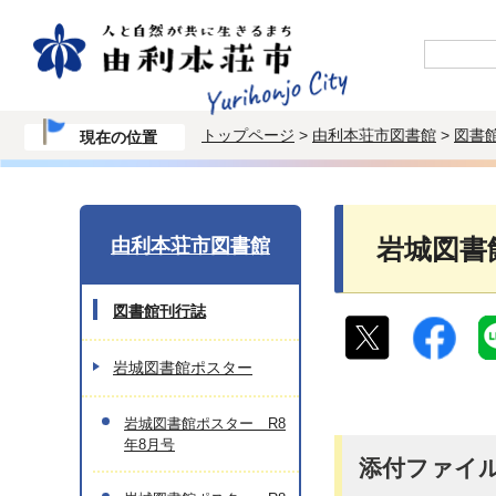
トップページ
>
由利本荘市図書館
>
図書
現在の位置
由利本荘市図書館
岩城図書
図書館刊行誌
岩城図書館ポスター
岩城図書館ポスター R8
年8月号
添付ファイ