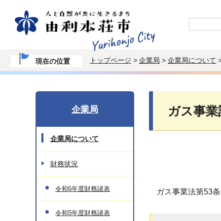
トップページ
>
企業局
>
企業局について
現在の位置
企業局
ガス事業
企業局について
財務状況
令和6年度財務諸表
ガス事業法第53
令和5年度財務諸表