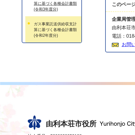
算に基づく各種会計書類
このペー
(令和3年度分)
企業局管
ガス事業託送供給収支計
由利本荘市
算に基づく各種会計書類
(令和2年度分)
電話：0184
お問
由利本荘市役所