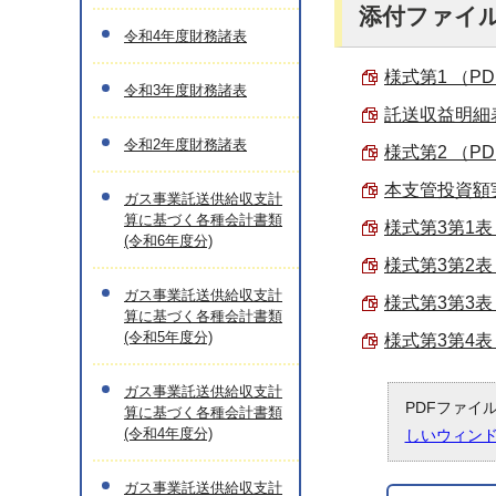
添付ファイ
令和4年度財務諸表
様式第1 （PDF
令和3年度財務諸表
託送収益明細表 
令和2年度財務諸表
様式第2 （PDF
本支管投資額実績
ガス事業託送供給収支計
算に基づく各種会計書類
様式第3第1表 （
(令和6年度分)
様式第3第2表 （
ガス事業託送供給収支計
様式第3第3表 （
算に基づく各種会計書類
(令和5年度分)
様式第3第4表 （
ガス事業託送供給収支計
PDFファイ
算に基づく各種会計書類
(令和4年度分)
しいウィン
ガス事業託送供給収支計