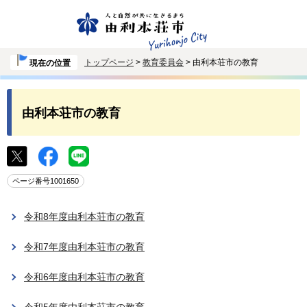
トップページ
>
教育委員会
> 由利本荘市の教育
現在の位置
由利本荘市の教育
ページ番号1001650
令和8年度由利本荘市の教育
令和7年度由利本荘市の教育
令和6年度由利本荘市の教育