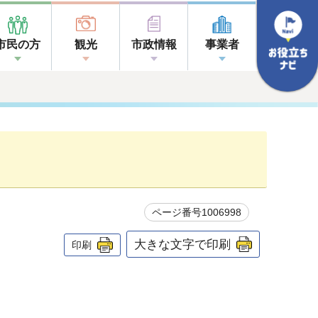
市民の方
観光
市政情報
事業者
ページ番号1006998
大きな文字で印刷
印刷