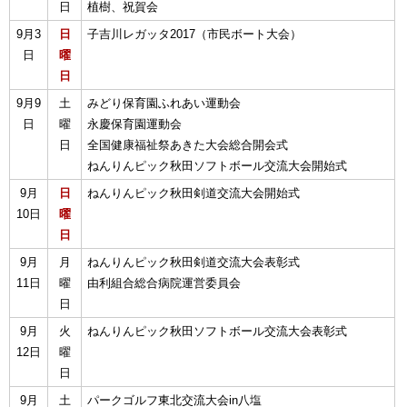
日
植樹、祝賀会
9月3
日
子吉川レガッタ2017（市民ボート大会）
日
曜
日
9月9
土
みどり保育園ふれあい運動会
日
曜
永慶保育園運動会
日
全国健康福祉祭あきた大会総合開会式
ねんりんピック秋田ソフトボール交流大会開始式
9月
日
ねんりんピック秋田剣道交流大会開始式
10日
曜
日
9月
月
ねんりんピック秋田剣道交流大会表彰式
11日
曜
由利組合総合病院運営委員会
日
9月
火
ねんりんピック秋田ソフトボール交流大会表彰式
12日
曜
日
9月
土
パークゴルフ東北交流大会in八塩