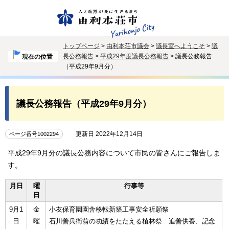
トップページ
>
由利本荘市議会
>
議長室へようこそ
>
議
長公務報告
>
平成29年度議長公務報告
> 議長公務報告
現在の位置
（平成29年9月分）
議長公務報告（平成29年9月分）
更新日 2022年12月14日
ページ番号1002294
平成29年9月分の議長公務内容について市民の皆さんにご報告しま
す。
月日
曜
行事等
日
9月1
金
小友保育園園舎移転新築工事安全祈願祭
日
曜
石川善兵衛翁の功績をたたえる植林祭 追善供養、記念