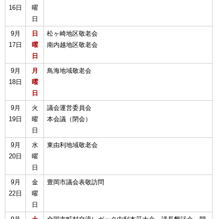
16日
曜
日
9月
日
松ヶ崎地区敬老会
17日
曜
南内越地区敬老会
日
9月
月
鳥海地域敬老会
18日
曜
日
9月
火
議会運営委員会
19日
曜
本会議（閉会）
日
9月
水
東由利地域敬老会
20日
曜
日
9月
金
豊岡市議会表敬訪問
22日
曜
日