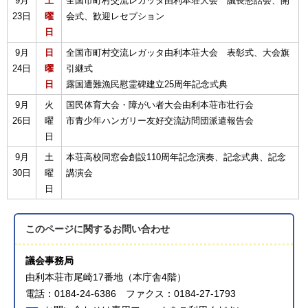
9月
土
全国市町村交流レガッタ由利本荘大会 議長懇話会、開
23日
曜
会式、歓迎レセプション
日
9月
日
全国市町村交流レガッタ由利本荘大会 表彰式、大会旗
24日
曜
引継式
日
露国遭難漁民慰霊碑建立25周年記念式典
9月
火
国民体育大会・障がい者大会由利本荘市壮行会
26日
曜
市青少年ハンガリー友好交流訪問団派遣報告会
日
9月
土
本荘高校同窓会創設110周年記念演奏、記念式典、記念
30日
曜
講演会
日
このページに関する
お問い合わせ
議会事務局
由利本荘市尾崎17番地（本庁舎4階）
電話：0184-24-6386 ファクス：0184-27-1793