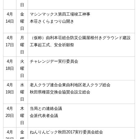
日
4月
金
マシンマックス第四工場竣工神事
14日
曜
本荘さくらまつり山開き
日
4月
月
（仮称）由利本荘総合防災公園屋根付きグラウンド建設
17日
曜
工事起工式、安全祈願祭
日
4月
火
チャレンジデー実行委員会
18日
曜
日
4月
水
老人クラブ連合会東由利地区老人クラブ総会
19日
曜
秋田県種苗交換会協賛会設立総会
日
4月
木
当局との連絡会議
20日
曜
会派代表者会議
日
4月
金
ねんりんピック秋田2017実行委員会総会