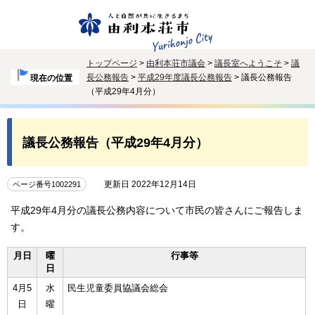
トップページ
>
由利本荘市議会
>
議長室へようこそ
>
議
長公務報告
>
平成29年度議長公務報告
> 議長公務報告
現在の位置
（平成29年4月分）
議長公務報告（平成29年4月分）
更新日 2022年12月14日
ページ番号1002291
平成29年4月分の議長公務内容について市民の皆さんにご報告しま
す。
月日
曜
行事等
日
4月5
水
民生児童委員協議会総会
日
曜