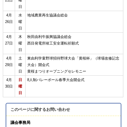
21日
曜
日
4月
水
地域農業再生協議会総会
26日
曜
日
4月
木
秋田由利牛振興協議会総会
27日
曜
西目発電所竣工安全運転祈願式
日
4月
土
東由利学童野球招待野球大会「黄桜杯」（球場改修記念
29日
曜
大会）開会式
日
黄桜まつりオープニングセレモニー
4月
日
8人制バレーボール春季大会開会式
30日
曜
日
このページに関する
お問い合わせ
議会事務局