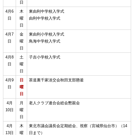
日
4月6
木
東由利中学校入学式
日
曜
由利中学校入学式
日
4月7
金
東由利小学校入学式
日
曜
鳥海中学校入学式
日
4月8
土
子吉小学校入学式
日
曜
日
4月9
日
茶道裏千家淡交会秋田支部懸釜
日
曜
日
4月
月
老人クラブ連合会総会懇親会
10日
曜
日
4月
木
東北市議会議長会定期総会、視察（宮城県仙台市）（14
13日
曜
日まで）