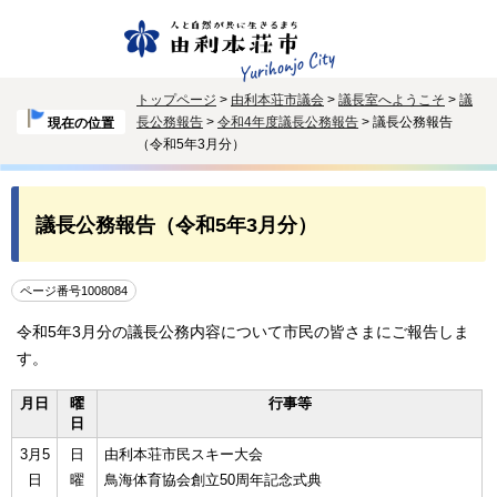
トップページ
>
由利本荘市議会
>
議長室へようこそ
>
議
長公務報告
>
令和4年度議長公務報告
> 議長公務報告
現在の位置
（令和5年3月分）
議長公務報告（令和5年3月分）
ページ番号1008084
令和5年3月分の議長公務内容について市民の皆さまにご報告しま
す。
月日
曜
行事等
日
3月5
日
由利本荘市民スキー大会
日
曜
鳥海体育協会創立50周年記念式典