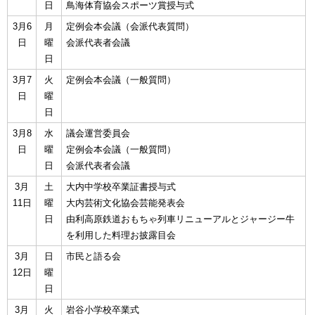
日
鳥海体育協会スポーツ賞授与式
3月6
月
定例会本会議（会派代表質問）
日
曜
会派代表者会議
日
3月7
火
定例会本会議（一般質問）
日
曜
日
3月8
水
議会運営委員会
日
曜
定例会本会議（一般質問）
日
会派代表者会議
3月
土
大内中学校卒業証書授与式
11日
曜
大内芸術文化協会芸能発表会
日
由利高原鉄道おもちゃ列車リニューアルとジャージー牛
を利用した料理お披露目会
3月
日
市民と語る会
12日
曜
日
3月
火
岩谷小学校卒業式