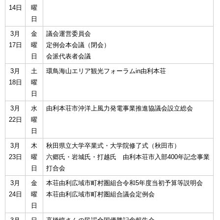
14日
曜
日
3月
金
議会運営委員会
17日
曜
定例会本会議（閉会）
日
会派代表者会議
3月
土
環鳥海山エリア観光フォーラムin由利本荘
18日
曜
日
3月
水
由利本荘市沖洋上風力発電事業推進協議会設立総会
22日
曜
日
3月
木
秋田県立大学卒業式・大学院修了式（秋田市）
23日
曜
六郷氏・岩城氏・打越氏 由利本荘市入部400年記念事業
日
打合会
3月
金
本荘由利広域市町村圏組合令和5年度当初予算等説明会
24日
曜
本荘由利広域市町村圏組合議会定例会
日