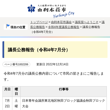
トップページ
>
由利本荘市議会
>
議長室へようこそ
>
議
長公務報告
>
令和4年度議長公務報告
> 議長公務報告
現在の位置
（令和4年7月分）
議長公務報告（令和4年7月分）
更新日 2022年12月14日
ページ番号1002206
令和4年7月分の議長公務内容について市民の皆さまにご報告しま
す。
月日
曜
行事等
日
7月
土
日本青年会議所東北地区秋田ブロック協議会秋田ブロック
2日
曜
大会