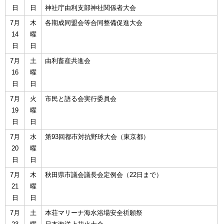
日
日
神社庁由利支部神社関係者大会
7月
木
各期成同盟会等合同整備促進大会
14
曜
日
日
7月
土
由利畜産共進会
16
曜
日
日
7月
火
市民と語る会実行委員会
19
曜
日
日
7月
水
第93回都市対抗野球大会（東京都）
20
曜
日
日
7月
木
秋田県市議会議長会定例会（22日まで）
21
曜
日
日
7月
土
本荘マリーナ海水浴場安全祈願祭