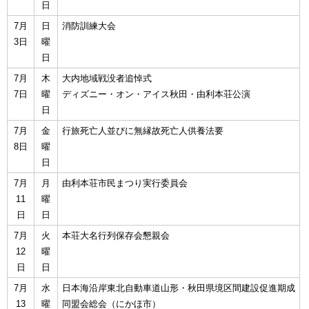
日
7月
日
消防訓練大会
3日
曜
日
7月
木
大内地域戦没者追悼式
7日
曜
ディズニー・オン・アイス秋田・由利本荘公演
日
7月
金
行旅死亡人並びに無縁故死亡人供養法要
8日
曜
日
7月
月
由利本荘市民まつり実行委員会
11
曜
日
日
7月
火
本荘大名行列保存会懇親会
12
曜
日
日
7月
水
日本海沿岸東北自動車道山形・秋田県境区間建設促進期成
13
曜
同盟会総会（にかほ市）