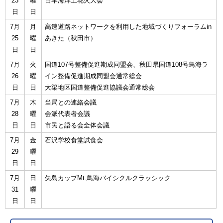
23
曜
日本海洋上花火大会
日
日
7月
月
高速道路ネットワークを利用した地域づくりフォーラムin
25
曜
あきた（秋田市）
日
日
7月
火
国道107号整備促進期成同盟会、秋田県国道108号鳥海ラ
26
曜
イン整備促進期成同盟会通常総会
日
日
大簗地区国道整備促進協議会通常総会
7月
木
当局との連絡会議
28
曜
会派代表者会議
日
日
市民と語る会全体会議
7月
金
石沢学校食堂試食会
29
曜
日
日
7月
日
矢島カップMt.鳥海バイシクルクラッシック
31
曜
日
日