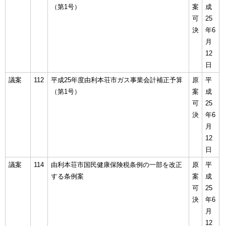
（第1号）
案
成
可
25
決
年6
月
12
日
議案
112
平成25年度由利本荘市ガス事業会計補正予算
原
平
（第1号）
案
成
可
25
決
年6
月
12
日
議案
114
由利本荘市国民健康保険税条例の一部を改正
原
平
する条例案
案
成
可
25
決
年6
月
12