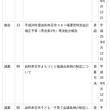
年6
月
12
日
報告
13
平成24年度由利本荘市スキー場運営特別会計
承
平
補正予算（専決第1号）専決処分報告
認
成
25
年6
月
12
日
議案
89
由利本荘市まちづくり協議会条例の制定につ
原
平
いて
案
成
可
25
決
年6
月
12
日
議案
90
由利本荘市子ども・子育て会議条例の制定に
原
平