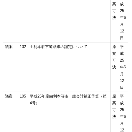
案
成
可
25
決
年6
月
12
日
議案
102
由利本荘市道路線の認定について
原
平
案
成
可
25
決
年6
月
12
日
議案
105
平成25年度由利本荘市一般会計補正予算（第
原
平
4号）
案
成
可
25
決
年6
月
12