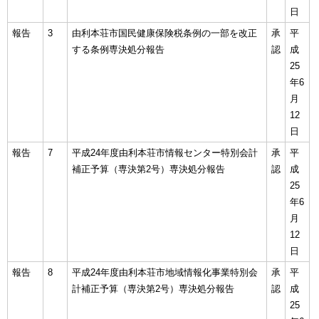
日
報告
3
由利本荘市国民健康保険税条例の一部を改正
承
平
する条例専決処分報告
認
成
25
年6
月
12
日
報告
7
平成24年度由利本荘市情報センター特別会計
承
平
補正予算（専決第2号）専決処分報告
認
成
25
年6
月
12
日
報告
8
平成24年度由利本荘市地域情報化事業特別会
承
平
計補正予算（専決第2号）専決処分報告
認
成
25