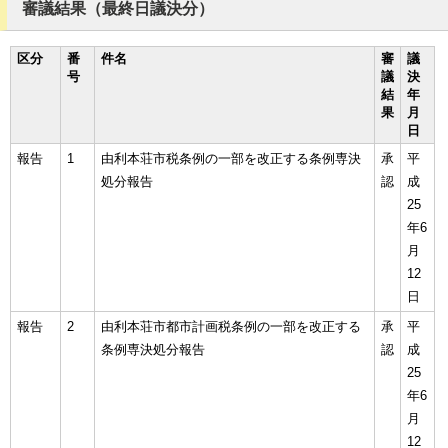
審議結果（最終日議決分）
区分
番
件名
審
議
号
議
決
結
年
果
月
日
報告
1
由利本荘市税条例の一部を改正する条例専決
承
平
処分報告
認
成
25
年6
月
12
日
報告
2
由利本荘市都市計画税条例の一部を改正する
承
平
条例専決処分報告
認
成
25
年6
月
12