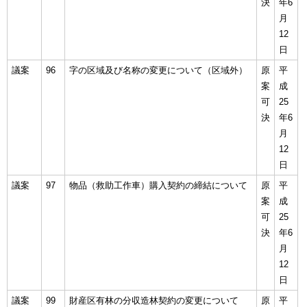
決
年6
月
12
日
議案
96
字の区域及び名称の変更について（区域外）
原
平
案
成
可
25
決
年6
月
12
日
議案
97
物品（救助工作車）購入契約の締結について
原
平
案
成
可
25
決
年6
月
12
日
議案
99
財産区有林の分収造林契約の変更について
原
平