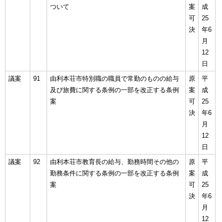
ついて
案
成
可
25
決
年6
月
12
日
議案
91
由利本荘市特別職の職員で常勤のものの給与
原
平
及び旅費に関する条例の一部を改正する条例
案
成
案
可
25
決
年6
月
12
日
議案
92
由利本荘市教育長の給与、勤務時間その他の
原
平
勤務条件に関する条例の一部を改正する条例
案
成
案
可
25
決
年6
月
12