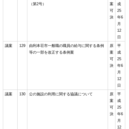
（第2号）
案
成
可
25
決
年6
月
12
日
議案
129
由利本荘市一般職の職員の給与に関する条例
原
平
等の一部を改正する条例案
案
成
可
25
決
年6
月
12
日
議案
130
公の施設の利用に関する協議について
原
平
案
成
可
25
決
年6
月
12