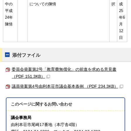
中の
についての陳情
択
成
平成
25
24年
年6
陳情
月
12
日
添付ファイル
委員会発案第2号「教育費無償化」の前進を求める意見書
（PDF 151.3KB）
議員発案第4号由利本荘市議会基本条例 （PDF 234.3KB）
このページに関する
お問い合わせ
議会事務局
由利本荘市尾崎17番地（本庁舎4階）