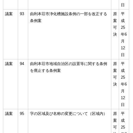
日
議案
93
由利本荘市浄化槽施設条例の一部を改正する
原
平
条例案
案
成
可
25
決
年6
月
12
日
議案
94
由利本荘市地域自治区の設置等に関する条例
原
平
を廃止する条例案
案
成
可
25
決
年6
月
12
日
議案
95
字の区域及び名称の変更について（区域内）
原
平
案
成
可
25