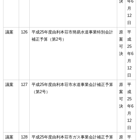
決
年6
月
12
日
議案
126
平成25年度由利本荘市簡易水道事業特別会計
原
平
補正予算（第2号）
案
成
可
25
決
年6
月
12
日
議案
127
平成25年度由利本荘市水道事業会計補正予算
原
平
（第2号）
案
成
可
25
決
年6
月
12
日
議案
128
平成25年度由利本荘市ガス事業会計補正予算
原
平