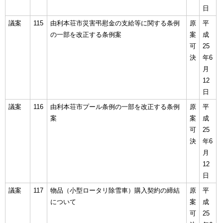
日
議案
115
由利本荘市災害弔慰金の支給等に関する条例
原
平
の一部を改正する条例案
案
成
可
25
決
年6
月
12
日
議案
116
由利本荘市プール条例の一部を改正する条例
原
平
案
案
成
可
25
決
年6
月
12
日
議案
117
物品（小型ロータリ除雪車）購入契約の締結
原
平
について
案
成
可
25