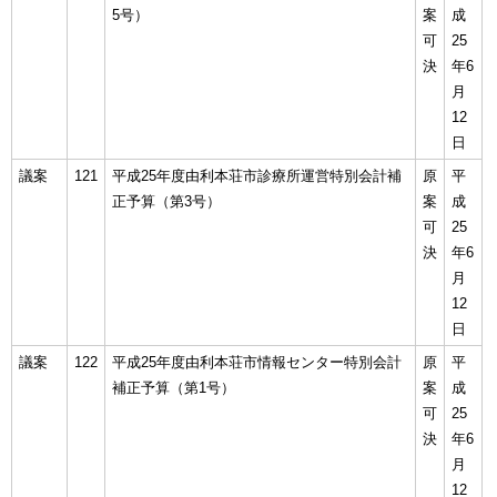
5号）
案
成
可
25
決
年6
月
12
日
議案
121
平成25年度由利本荘市診療所運営特別会計補
原
平
正予算（第3号）
案
成
可
25
決
年6
月
12
日
議案
122
平成25年度由利本荘市情報センター特別会計
原
平
補正予算（第1号）
案
成
可
25
決
年6
月
12