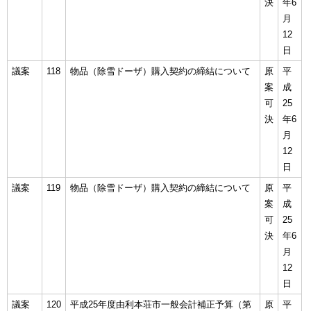
決
年6
月
12
日
議案
118
物品（除雪ドーザ）購入契約の締結について
原
平
案
成
可
25
決
年6
月
12
日
議案
119
物品（除雪ドーザ）購入契約の締結について
原
平
案
成
可
25
決
年6
月
12
日
議案
120
平成25年度由利本荘市一般会計補正予算（第
原
平