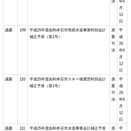
決
年6
月
12
日
議案
109
平成25年度由利本荘市簡易水道事業特別会計
原
平
補正予算（第1号）
案
成
可
25
決
年6
月
12
日
議案
110
平成25年度由利本荘市スキー場運営特別会計
原
平
補正予算（第1号）
案
成
可
25
決
年6
月
12
日
議案
111
平成25年度由利本荘市水道事業会計補正予算
原
平