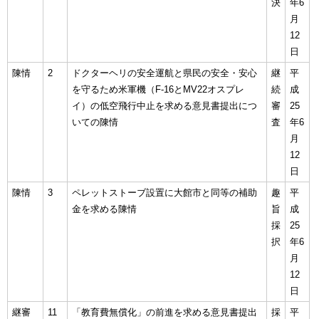
決
年6
月
12
日
陳情
2
ドクターヘリの安全運航と県民の安全・安心
継
平
を守るため米軍機（F-16とMV22オスプレ
続
成
イ）の低空飛行中止を求める意見書提出につ
審
25
いての陳情
査
年6
月
12
日
陳情
3
ペレットストーブ設置に大館市と同等の補助
趣
平
金を求める陳情
旨
成
採
25
択
年6
月
12
日
継審
11
「教育費無償化」の前進を求める意見書提出
採
平