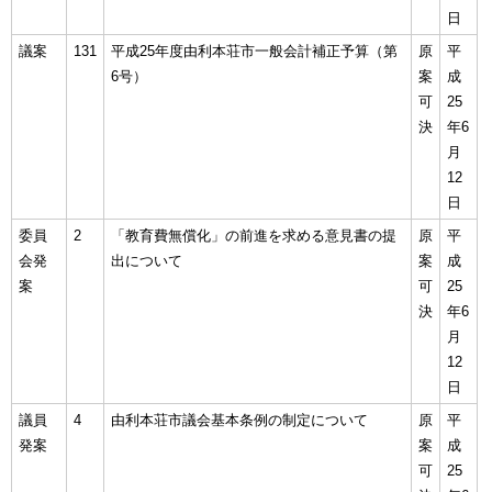
日
議案
131
平成25年度由利本荘市一般会計補正予算（第
原
平
6号）
案
成
可
25
決
年6
月
12
日
委員
2
「教育費無償化」の前進を求める意見書の提
原
平
会発
出について
案
成
案
可
25
決
年6
月
12
日
議員
4
由利本荘市議会基本条例の制定について
原
平
発案
案
成
可
25