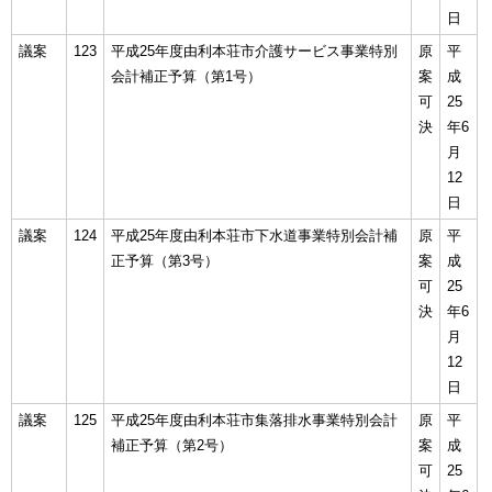
日
議案
123
平成25年度由利本荘市介護サービス事業特別
原
平
会計補正予算（第1号）
案
成
可
25
決
年6
月
12
日
議案
124
平成25年度由利本荘市下水道事業特別会計補
原
平
正予算（第3号）
案
成
可
25
決
年6
月
12
日
議案
125
平成25年度由利本荘市集落排水事業特別会計
原
平
補正予算（第2号）
案
成
可
25