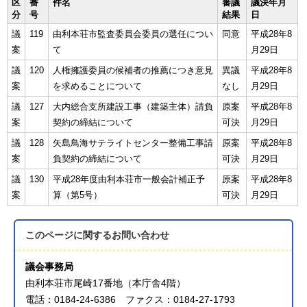
区
番
件名
審議
議決年月
分
号
結果
日
議
119
由利本荘市監査委員会委員の選任につい
同意
平成28年8
案
て
月29日
議
120
人権擁護委員の候補者の推薦につき意見
異議
平成28年8
案
を求めることについて
なし
月29日
議
127
大内総合支所建設工事（建築主体）請負
原案
平成28年8
案
契約の締結について
可決
月29日
議
128
矢島鳥海サテライトセンター整備工事請
原案
平成28年8
案
負契約の締結について
可決
月29日
議
130
平成28年度由利本荘市一般会計補正予
原案
平成28年8
案
算（第5号）
可決
月29日
このページに関する
お問い合わせ
議会事務局
由利本荘市尾崎17番地（本庁舎4階）
電話：0184-24-6386 ファクス：0184-27-1793