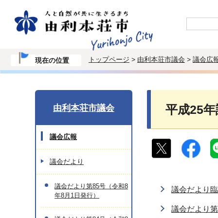
トップページ
>
由利本荘市議会
>
議会広
現在の位置
由利本荘市議会
平成25
議会広報
議会だより
議会だより第85号（令和8
議会だより臨
年8月1日発行）
議会だより第3