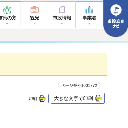
市民の方
観光
市政情報
事業者
ページ番号1001772
大きな文字で印刷
印刷