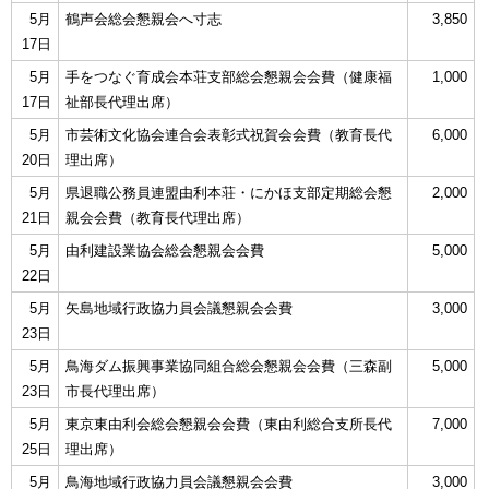
5月
鶴声会総会懇親会へ寸志
3,850
17日
5月
手をつなぐ育成会本荘支部総会懇親会会費（健康福
1,000
17日
祉部長代理出席）
5月
市芸術文化協会連合会表彰式祝賀会会費（教育長代
6,000
20日
理出席）
5月
県退職公務員連盟由利本荘・にかほ支部定期総会懇
2,000
21日
親会会費（教育長代理出席）
5月
由利建設業協会総会懇親会会費
5,000
22日
5月
矢島地域行政協力員会議懇親会会費
3,000
23日
5月
鳥海ダム振興事業協同組合総会懇親会会費（三森副
5,000
23日
市長代理出席）
5月
東京東由利会総会懇親会会費（東由利総合支所長代
7,000
25日
理出席）
5月
鳥海地域行政協力員会議懇親会会費
3,000