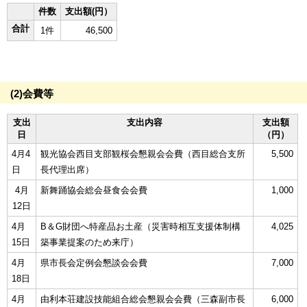
件数
支出額(円）
合計
1件
46,500
(2)会費等
支出
支出内容
支出額
日
（円）
4月4
観光協会西目支部観桜会懇親会会費（西目総合支所
5,500
日
長代理出席）
4月
新舞踊協会総会昼食会会費
1,000
12日
4月
B＆G財団へ特産品お土産（災害時相互支援体制構
4,025
15日
築事業提案のため来庁）
4月
県市長会定例会懇談会会費
7,000
18日
4月
由利本荘建設技能組合総会懇親会会費（三森副市長
6,000