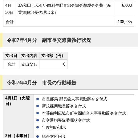
4月
JA秋田しんせい由利牛肥育部会総会懇親会会費（産
6,000
30日
業振興部長代理出席）
合計
138,235
令和7年4月分 副市長交際費執行状況
支出日
支出内容
支出額（円）
合計
支出なし
0
令和7年4月分 市長の行動報告
4月1日（火曜
市長部局 部長級人事異動辞令交付式
日）
新規採用職員辞令交付式
本荘由利広域市町村圏組合人事異動辞令交付式
市交通指導隊委嘱状交付式
年度初め訓示
2日（水曜日）
総合支所回り