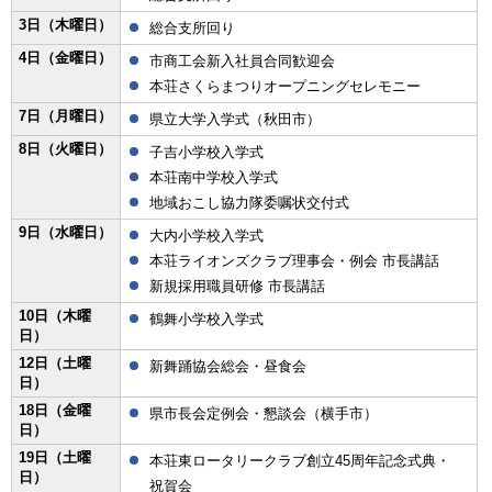
3日（木曜日）
総合支所回り
4日（金曜日）
市商工会新入社員合同歓迎会
本荘さくらまつりオープニングセレモニー
7日（月曜日）
県立大学入学式（秋田市）
8日（火曜日）
子吉小学校入学式
本荘南中学校入学式
地域おこし協力隊委嘱状交付式
9日（水曜日）
大内小学校入学式
本荘ライオンズクラブ理事会・例会 市長講話
新規採用職員研修 市長講話
10日（木曜
鶴舞小学校入学式
日）
12日（土曜
新舞踊協会総会・昼食会
日）
18日（金曜
県市長会定例会・懇談会（横手市）
日）
19日（土曜
本荘東ロータリークラブ創立45周年記念式典・
日）
祝賀会