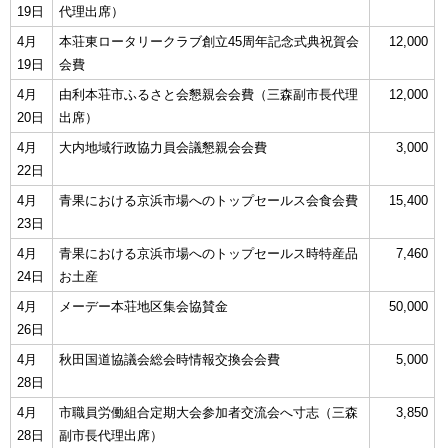
19日
代理出席）
4月
本荘東ロータリークラブ創立45周年記念式典祝賀会
12,000
19日
会費
4月
由利本荘市ふるさと会懇親会会費（三森副市長代理
12,000
20日
出席）
4月
大内地域行政協力員会議懇親会会費
3,000
22日
4月
青果における京浜市場へのトップセールス会食会費
15,400
23日
4月
青果における京浜市場へのトップセールス時特産品
7,460
24日
お土産
4月
メーデー本荘地区集会協賛金
50,000
26日
4月
秋田国道協議会総会時情報交換会会費
5,000
28日
4月
市職員労働組合定期大会参加者交流会へ寸志（三森
3,850
28日
副市長代理出席）