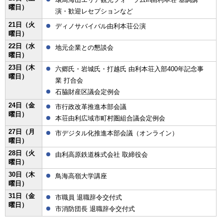
曜日）
演・歓迎レセプションなど
21日（火
ディノサバイバル由利本荘公演
曜日）
22日（水
地元企業との懇談会
曜日）
23日（木
六郷氏・岩城氏・打越氏 由利本荘入部400年記念事
曜日）
業 打合会
石脇財産区議会定例会
24日（金
市行政改革推進本部会議
曜日）
本荘由利広域市町村圏組合議会定例会
27日（月
市デジタル化推進本部会議（オンライン）
曜日）
28日（火
由利高原鉄道株式会社 取締役会
曜日）
30日（木
鳥海高嶺大学講座
曜日）
31日（金
市職員 退職辞令交付式
曜日）
市消防団長 退職辞令交付式