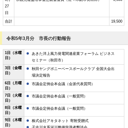
27
日
合計
19,500
令和5年3月分 市長の行動報告
1日（水曜
あきた洋上風力発電関連産業フォーラム ビジネス
日）
セミナー（秋田市）
3日（金曜
秋田ヤングポニーベースボールクラブ 全国大会出
日）
場決定報告
6日（月曜
市議会定例会本会議（会派代表質問）
日）
7日（火曜
市議会定例会本会議（一般質問）
日）
8日（水曜
市議会定例会本会議（一般質問）
日）
9日（木曜
株式会社アキタネット 寄附受贈式
日）
子吉川水系河川整備学識者懇談会