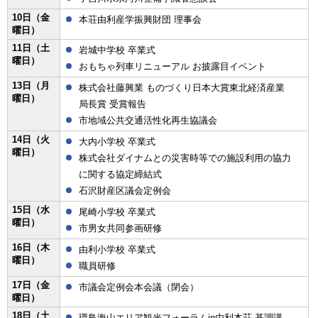
10日（金
本荘由利産学振興財団 理事会
曜日）
11日（土
岩城中学校 卒業式
曜日）
おもちゃ列車リニューアル お披露目イベント
13日（月
株式会社藤興業 ものづくり日本大賞東北経済産業
曜日）
局長賞 受賞報告
市地域公共交通活性化再生協議会
14日（火
大内小学校 卒業式
曜日）
株式会社ダイナムとの災害時等での施設利用の協力
に関する協定締結式
石沢財産区議会定例会
15日（水
尾崎小学校 卒業式
曜日）
市男女共同参画研修
16日（木
由利小学校 卒業式
曜日）
職員研修
17日（金
市議会定例会本会議（閉会）
曜日）
18日（土
環鳥海山エリア観光フォーラムin由利本荘 基調講