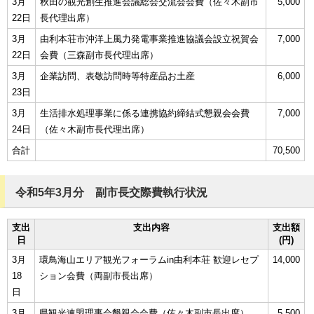
3月
秋田の観光創生推進会議総会交流会会費（佐々木副市
5,000
22日
長代理出席）
3月
由利本荘市沖洋上風力発電事業推進協議会設立祝賀会
7,000
22日
会費（三森副市長代理出席）
3月
企業訪問、表敬訪問時等特産品お土産
6,000
23日
3月
生活排水処理事業に係る連携協約締結式懇親会会費
7,000
24日
（佐々木副市長代理出席）
合計
70,500
令和5年3月分 副市長交際費執行状況
支出
支出内容
支出額
日
(円)
3月
環鳥海山エリア観光フォーラムin由利本荘 歓迎レセプ
14,000
18
ション会費（両副市長出席）
日
3月
県観光連盟理事会懇親会会費（佐々木副市長出席）
5,500