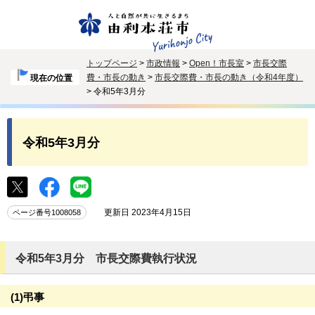
トップページ
>
市政情報
>
Open！市長室
>
市長交際
費・市長の動き
>
市長交際費・市長の動き（令和4年度）
現在の位置
> 令和5年3月分
令和5年3月分
更新日 2023年4月15日
ページ番号1008058
令和5年3月分 市長交際費執行状況
(1)弔事