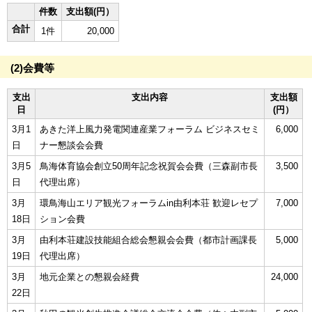
件数
支出額(円）
合計
1件
20,000
(2)会費等
支出
支出内容
支出額
日
(円）
3月1
あきた洋上風力発電関連産業フォーラム ビジネスセミ
6,000
日
ナー懇談会会費
3月5
鳥海体育協会創立50周年記念祝賀会会費（三森副市長
3,500
日
代理出席）
3月
環鳥海山エリア観光フォーラムin由利本荘 歓迎レセプ
7,000
18日
ション会費
3月
由利本荘建設技能組合総会懇親会会費（都市計画課長
5,000
19日
代理出席）
3月
地元企業との懇親会経費
24,000
22日