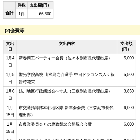
件数
支出額(円）
合計
1件
66,500
(2)会費等
支出
支出内容
支出額
日
(円）
1月4
新春商工パーティー会費（佐々木副市長代理出席）
5,000
日
1月5
聖光学院高校 山浅龍之介選手 中日ドラゴンズ入団報
5,500
日
告時花束
1月6
鮎川地区行政懇談会へ寸志（三森副市長代理出席）
3,850
日
1月
市交通指導隊本荘地区隊 新年会会費（三森副市長代
6,000
15日
理出席）
1月
市農業委員会との農政懇談会懇親会会費
6,000
19日