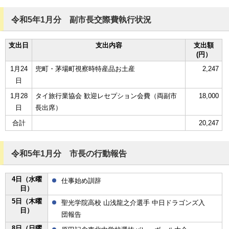
令和5年1月分 副市長交際費執行状況
支出日
支出内容
支出額
(円）
1月24
兜町・茅場町視察時特産品お土産
2,247
日
1月28
タイ旅行業協会 歓迎レセプション会費（両副市
18,000
日
長出席）
合計
20,247
令和5年1月分 市長の行動報告
4日（水曜
仕事始め訓辞
日）
5日（木曜
聖光学院高校 山浅龍之介選手 中日ドラゴンズ入
日）
団報告
8日（日曜