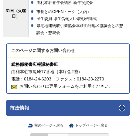
由利本荘青年会議所 新年祝賀会
31日（火曜
市長とのOPENトーク（大内）
日）
民生委員 厚生労働大臣表彰伝達式
県宅地建物取引業協会本荘由利地区協議会との懇
談会・懇親会
このページに関する
お問い合わせ
総務部秘書広報課秘書班
由利本荘市尾崎17番地（本庁舎2階）
電話：0184-24-6203 ファクス：0184-23-2270
お問い合わせは専用フォームをご利用ください。
市政情報
前のページへ戻る
トップページへ戻る