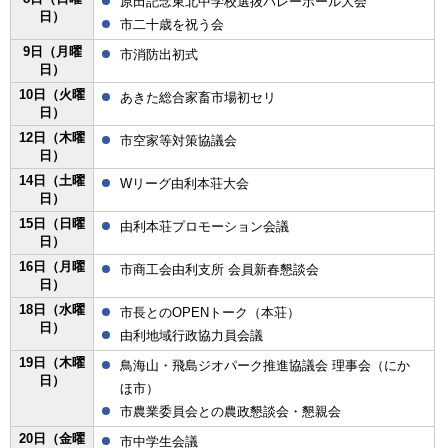
原田記念東北中学校選抜バレーボール大会
日）
市二十歳を祝う会
9日（月曜
市消防出初式
日）
10日（火曜
あきた総合家畜市場初セリ
日）
12日（木曜
市空家等対策協議会
日）
14日（土曜
Wリーグ由利本荘大会
日）
15日（日曜
由利本荘プロモーション会議
日）
16日（月曜
市商工会由利支所 会員新春懇談会
日）
18日（水曜
市長とのOPENトーク（本荘）
日）
由利地域行政協力員会議
19日（木曜
鳥海山・飛島ジオパーク推進協議会 理事会（にか
日）
ほ市）
市農業委員会との農政懇談会・懇親会
20日（金曜
市中学生会議