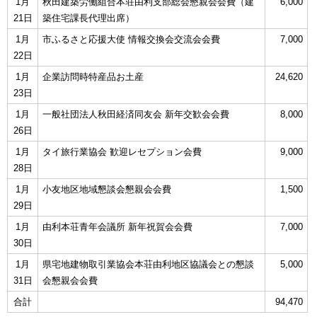
1月
秋田建築労働組合本荘由利支部総会懇親会会費（建
6,000
21日
築住宅課長代理出席）
1月
市ふるさと応援大使 情報交換会交流会会費
7,000
22日
1月
企業訪問時特産品お土産
24,620
23日
1月
一般社団法人秋田経済同友会 新年交歓会会費
8,000
26日
1月
タイ旅行業協会 歓迎レセプション会費
9,000
28日
1月
小友地区地域懇談会懇親会会費
1,500
29日
1月
由利本荘青年会議所 新年祝賀会会費
7,000
30日
1月
県宅地建物取引業協会本荘由利地区協議会との懇談
5,000
31日
会懇親会会費
合計
94,470