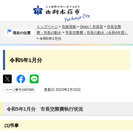
トップページ
>
市政情報
>
Open！市長室
>
市長交際
費・市長の動き
>
市長交際費・市長の動き（令和4年度）
現在の位置
> 令和5年1月分
令和5年1月分
更新日 2023年2月15日
ページ番号1007665
令和5年1月分 市長交際費執行状況
(1)弔事