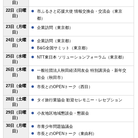
日）
22日（日曜
市ふるさと応援大使 情報交換会・交流会（東京
日）
都）
23日（月曜
企業訪問（東京都）
日）
24日（火曜
企業訪問（東京都）
日）
B&G全国サミット（東京都）
25日（水曜
NTT東日本 ソリューションフォーラム（東京都）
日）
26日（木曜
一般社団法人秋田経済同友会 特別講演会・新年交
日）
歓会（秋田市）
27日（金曜
市長とのOPENトーク（西目）
日）
28日（土曜
タイ旅行業協会 歓迎セレモニー・レセプション
日）
29日（日曜
小友地区地域懇談会・懇親会
日）
30日（月曜
市青少年問題協議会
日）
市長とのOPENトーク（東由利）