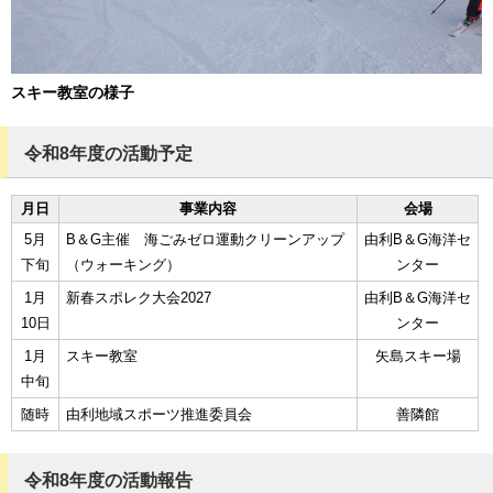
スキー教室の様子
令和8年度の活動予定
月日
事業内容
会場
5月
B＆G主催 海ごみゼロ運動クリーンアップ
由利B＆G海洋セ
下旬
（ウォーキング）
ンター
1月
新春スポレク大会2027
由利B＆G海洋セ
10日
ンター
1月
スキー教室
矢島スキー場
中旬
随時
由利地域スポーツ推進委員会
善隣館
令和8年度の活動報告